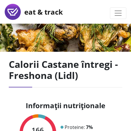
eat & track
Calorii Castane întregi -
Freshona (Lidl)
Informații nutriționale
Proteine:
7%
166