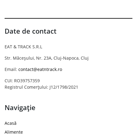
Date de contact
EAT & TRACK S.R.L
Str. Măceșului, Nr. 23A, Cluj-Napoca, Cluj
Email:
contact@eatntrack.ro
CUI: RO39757359
Registrul Comerțului: J12/1798/2021
Navigație
Acasă
Alimente