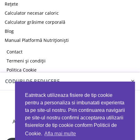
Rețete
Calculator necesar caloric
Calculator grăsime corporală
Blog
Manual Platformă Nutriționiști
Contact
Termeni și condiții
Politica Cookie
Politica de confidențialitate
×
CODURI DE REDUCERE
Eatntrack utilizeaza fisiere de tip cookie
MYPROTEIN
pentru a personaliza si imbunatati experienta
ta pe site-ul nostru. Prin continuarea navigarii
pe site-ul nostru confirmi acceptarea utilizarii
Ai
40%
reducere la orice comandă folosind codul
fisierelor de tip cookie conform Politicii de
EATTRACK
Cookie.
Afla mai multe