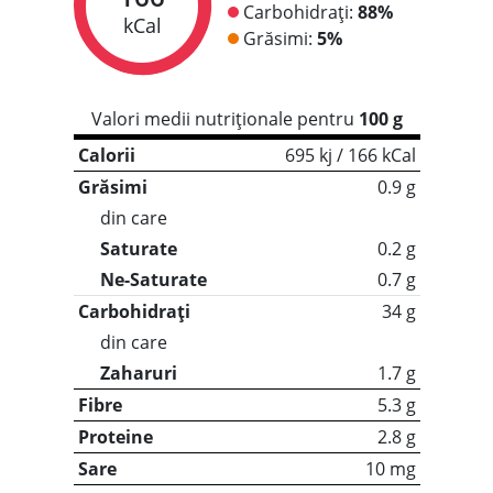
Carbohidrați:
88%
kCal
Grăsimi:
5%
Valori medii nutriționale pentru
100 g
Calorii
695 kj / 166 kCal
Grăsimi
0.9 g
din care
Saturate
0.2 g
Ne-Saturate
0.7 g
Carbohidrați
34 g
din care
Zaharuri
1.7 g
Fibre
5.3 g
Proteine
2.8 g
Sare
10 mg