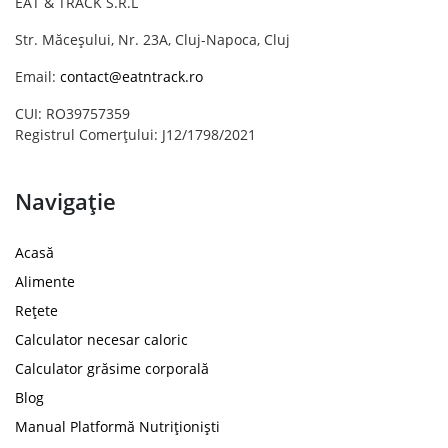
EAT & TRACK S.R.L
Str. Măceșului, Nr. 23A, Cluj-Napoca, Cluj
Email:
contact@eatntrack.ro
CUI: RO39757359
Registrul Comerțului: J12/1798/2021
Navigație
Acasă
Alimente
Rețete
Calculator necesar caloric
Calculator grăsime corporală
Blog
Manual Platformă Nutriționiști