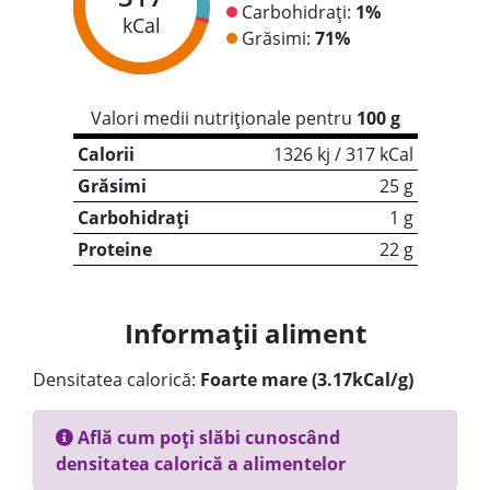
Carbohidrați:
1%
kCal
Grăsimi:
71%
Valori medii nutriționale pentru
100 g
Calorii
1326 kj / 317 kCal
Grăsimi
25 g
Carbohidrați
1 g
Proteine
22 g
Informații aliment
Densitatea calorică:
Foarte mare (3.17kCal/g)
Află cum poți slăbi cunoscând
densitatea calorică a alimentelor