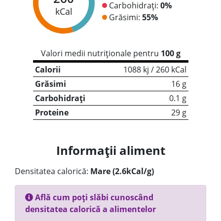
Carbohidrați:
0%
kCal
Grăsimi:
55%
Valori medii nutriționale pentru
100 g
Calorii
1088 kj / 260 kCal
Grăsimi
16 g
Carbohidrați
0.1 g
Proteine
29 g
Informații aliment
Densitatea calorică:
Mare (2.6kCal/g)
Află cum poți slăbi cunoscând
densitatea calorică a alimentelor