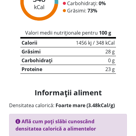
Carbohidrați:
0%
kCal
Grăsimi:
73%
Valori medii nutriționale pentru
100 g
Calorii
1456 kj / 348 kCal
Grăsimi
28 g
Carbohidrați
0 g
Proteine
23 g
Informații aliment
Densitatea calorică:
Foarte mare (3.48kCal/g)
Află cum poți slăbi cunoscând
densitatea calorică a alimentelor