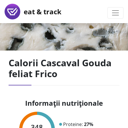
eat & track
Calorii Cascaval Gouda
feliat Frico
Informații nutriționale
Proteine:
27%
348