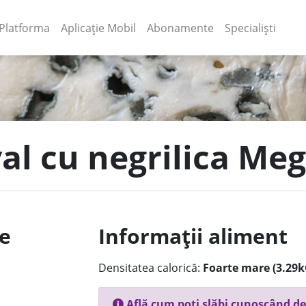
(current)
(current)
Platforma
Aplicație Mobil
Abonamente
Specialiști
val cu negrilica Me
le
Informații aliment
Densitatea calorică:
Foarte mare (3.29k
Află cum poți slăbi cunoscând de