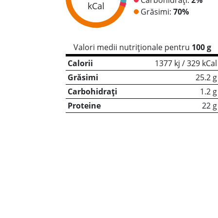
kCal
Grăsimi:
70%
Valori medii nutriționale pentru
100 g
Calorii
1377 kj / 329 kCal
Grăsimi
25.2 g
Carbohidrați
1.2 g
Proteine
22 g