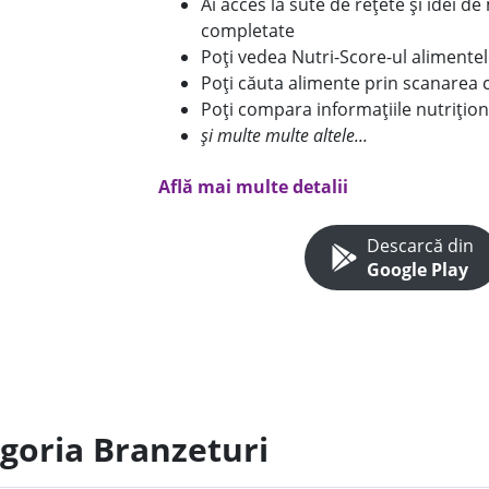
Ai acces la sute de rețete și idei d
completate
Poți vedea Nutri-Score-ul alimente
Poți căuta alimente prin scanarea 
Poți compara informațiile nutrițion
și multe multe altele...
Află mai multe detalii
Descarcă din
Google Play
egoria Branzeturi