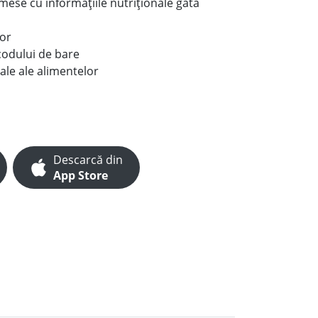
e mese cu informațiile nutriționale gata
lor
codului de bare
ale ale alimentelor
Descarcă din
App Store