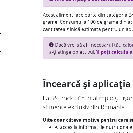
Acest aliment face parte din categoria Br
grame. Consumul a 100 de grame din ace
cantitatea zilnică estimată pentru un adu
Dacă vrei să afli necesarul tău calori
a-ți atinge obiectivul,
îl poți calcula a
Încearcă și aplicați
Eat & Track - Cel mai rapid și ușor
alimente exclusiv din România
Uite doar câteva motive pentru care să
Ai acces la informațiile nutriționa