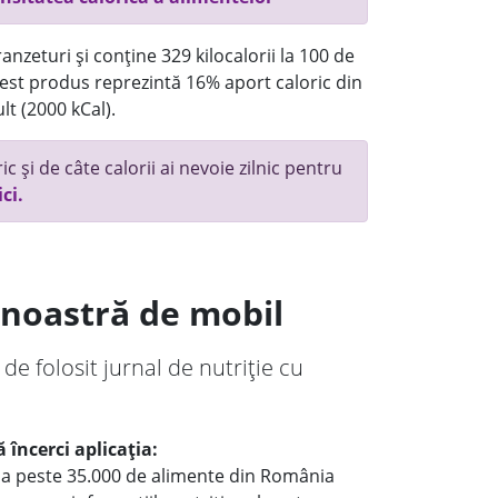
anzeturi și conține 329 kilocalorii la 100 de
st produs reprezintă 16% aport caloric din
lt (2000 kCal).
c și de câte calorii ai nevoie zilnic pentru
ici.
a noastră de mobil
 de folosit jurnal de nutriție cu
 încerci aplicația:
le a peste 35.000 de alimente din România