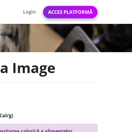
Login
ACCES PLATFORMĂ
ga Image
Cal/g)
nsitatea calorică a alimentelor