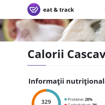
eat & track
Calorii Casca
Informații nutriționa
Proteine:
28%
329
Carbohidrați:
2%