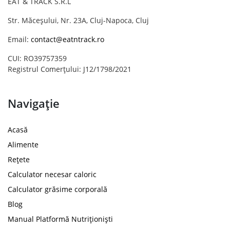
EAT & TRACK S.R.L
Str. Măceșului, Nr. 23A, Cluj-Napoca, Cluj
Email:
contact@eatntrack.ro
CUI: RO39757359
Registrul Comerțului: J12/1798/2021
Navigație
Acasă
Alimente
Rețete
Calculator necesar caloric
Calculator grăsime corporală
Blog
Manual Platformă Nutriționiști