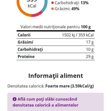
Carbohidrați:
13%
kCal
Grăsimi:
49%
Valori medii nutriționale pentru
100 g
Calorii
1502 kj / 359 kCal
Grăsimi
17 g
Carbohidrați
10 g
Proteine
29 g
Informații aliment
Densitatea calorică:
Foarte mare (3.59kCal/g)
Află cum poți slăbi cunoscând
densitatea calorică a alimentelor