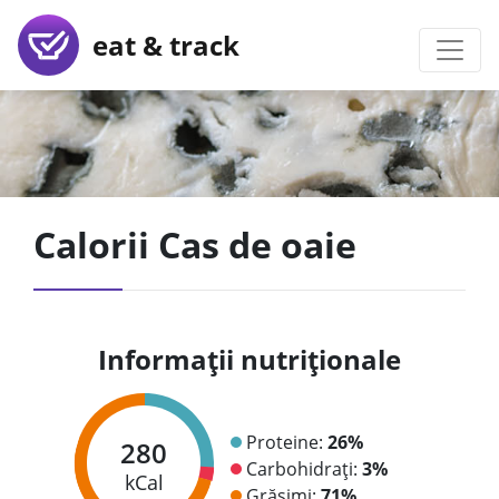
eat & track
Calorii Cas de oaie
Informații nutriționale
Proteine:
26%
280
Carbohidrați:
3%
kCal
Grăsimi:
71%