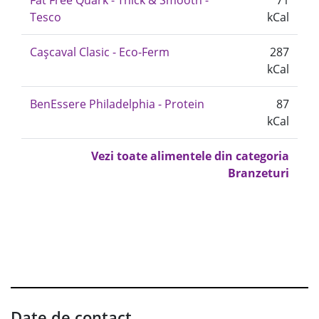
Fat Free Quark - Thick & Smooth -
71
Tesco
kCal
Cașcaval Clasic - Eco-Ferm
287
kCal
BenEssere Philadelphia - Protein
87
kCal
Vezi toate alimentele din categoria
Branzeturi
Date de contact