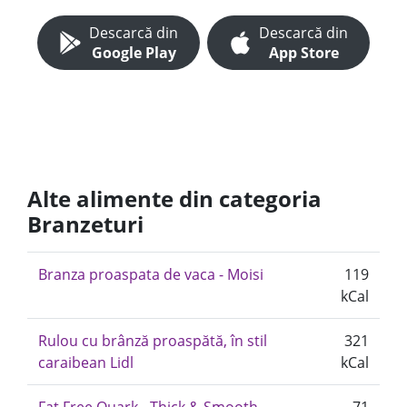
Descarcă din
Descarcă din
Google Play
App Store
Alte alimente din categoria
Branzeturi
Branza proaspata de vaca - Moisi
119
kCal
Rulou cu brânză proaspătă, în stil
321
caraibean Lidl
kCal