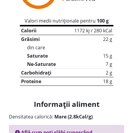
Valori medii nutriționale pentru
100 g
Calorii
1172 kj / 280 kCal
Grăsimi
22 g
din care
Saturate
15 g
Ne-Saturate
7 g
Carbohidrați
2 g
Proteine
18 g
Informații aliment
Densitatea calorică:
Mare (2.8kCal/g)
Află cum poți slăbi cunoscând