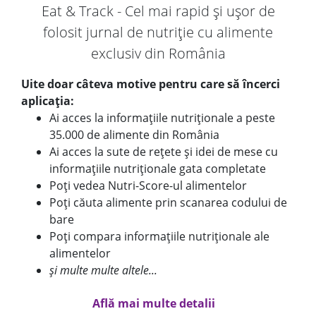
Eat & Track - Cel mai rapid și ușor de
folosit jurnal de nutriție cu alimente
exclusiv din România
Uite doar câteva motive pentru care să încerci
aplicația:
Ai acces la informațiile nutriționale a peste
35.000 de alimente din România
Ai acces la sute de rețete și idei de mese cu
informațiile nutriționale gata completate
Poți vedea Nutri-Score-ul alimentelor
Poți căuta alimente prin scanarea codului de
bare
Poți compara informațiile nutriționale ale
alimentelor
și multe multe altele...
Află mai multe detalii