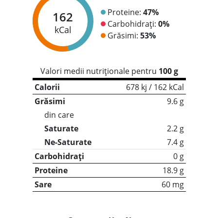
Proteine:
47%
162
Carbohidrați:
0%
kCal
Grăsimi:
53%
Valori medii nutriționale pentru
100 g
Calorii
678 kj / 162 kCal
Grăsimi
9.6 g
din care
Saturate
2.2 g
Ne-Saturate
7.4 g
Carbohidrați
0 g
Proteine
18.9 g
Sare
60 mg