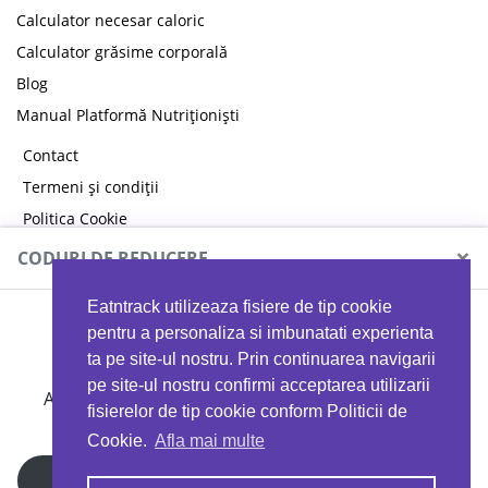
Calculator necesar caloric
Calculator grăsime corporală
Blog
Manual Platformă Nutriționiști
Contact
Termeni și condiții
Politica Cookie
Politica de confidențialitate
×
CODURI DE REDUCERE
Eatntrack utilizeaza fisiere de tip cookie
MYPROTEIN
pentru a personaliza si imbunatati experienta
ta pe site-ul nostru. Prin continuarea navigarii
pe site-ul nostru confirmi acceptarea utilizarii
Ai
40%
reducere la orice comandă folosind codul
fisierelor de tip cookie conform Politicii de
EATTRACK
Cookie.
Afla mai multe
Profită acum