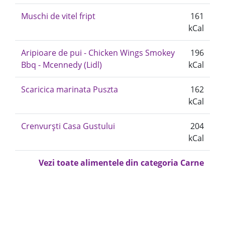
Muschi de vitel fript
161
kCal
Aripioare de pui - Chicken Wings Smokey
196
Bbq - Mcennedy (Lidl)
kCal
Scaricica marinata Puszta
162
kCal
Crenvurști Casa Gustului
204
kCal
Vezi toate alimentele din categoria Carne