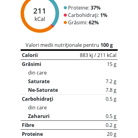
Proteine:
37%
211
Carbohidrați:
1%
kCal
Grăsimi:
62%
Valori medii nutriționale pentru
100 g
Calorii
883 kj / 211 kCal
Grăsimi
15 g
din care
Saturate
7.2 g
Ne-Saturate
7.8 g
Carbohidrați
0.5 g
din care
Zaharuri
0.5 g
Fibre
0.2 g
Proteine
20 g