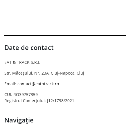
Date de contact
EAT & TRACK S.R.L
Str. Măceșului, Nr. 23A, Cluj-Napoca, Cluj
Email:
contact@eatntrack.ro
CUI: RO39757359
Registrul Comerțului: J12/1798/2021
Navigație