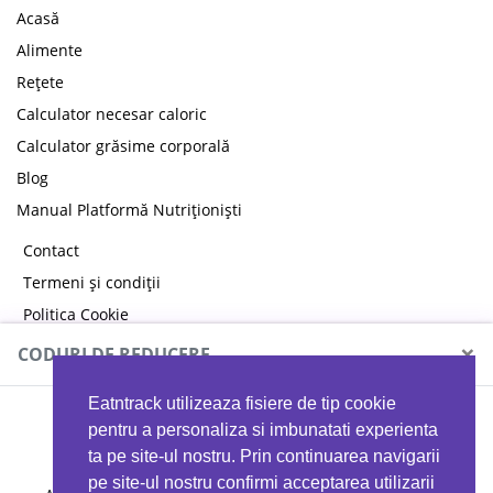
Acasă
Alimente
Rețete
Calculator necesar caloric
Calculator grăsime corporală
Blog
Manual Platformă Nutriționiști
Contact
Termeni și condiții
Politica Cookie
Politica de confidențialitate
×
CODURI DE REDUCERE
Eatntrack utilizeaza fisiere de tip cookie
MYPROTEIN
pentru a personaliza si imbunatati experienta
ta pe site-ul nostru. Prin continuarea navigarii
pe site-ul nostru confirmi acceptarea utilizarii