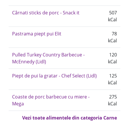
Cârnati sticks de porc - Snack it
507
kCal
Pastrama piept pui Elit
78
kCal
Pulled Turkey Country Barbecue -
120
McEnnedy (Lidl)
kCal
Piept de pui la gratar - Chef Select (Lidl)
125
kCal
Coaste de porc barbecue cu miere -
275
Mega
kCal
Vezi toate alimentele din categoria Carne