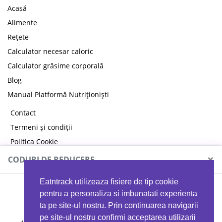
Acasă
Alimente
Rețete
Calculator necesar caloric
Calculator grăsime corporală
Blog
Manual Platformă Nutriționiști
Contact
Termeni și condiții
Politica Cookie
Politica de confidențialitate
×
CODURI DE REDUCERE
Eatntrack utilizeaza fisiere de tip cookie
MYPROTEIN
pentru a personaliza si imbunatati experienta
ta pe site-ul nostru. Prin continuarea navigarii
pe site-ul nostru confirmi acceptarea utilizarii