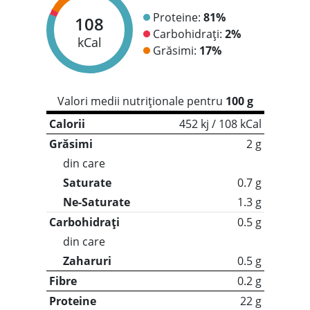
Proteine:
81%
108
Carbohidrați:
2%
kCal
Grăsimi:
17%
Valori medii nutriționale pentru
100 g
Calorii
452 kj / 108 kCal
Grăsimi
2 g
din care
Saturate
0.7 g
Ne-Saturate
1.3 g
Carbohidrați
0.5 g
din care
Zaharuri
0.5 g
Fibre
0.2 g
Proteine
22 g