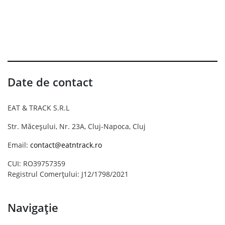
Date de contact
EAT & TRACK S.R.L
Str. Măceșului, Nr. 23A, Cluj-Napoca, Cluj
Email:
contact@eatntrack.ro
CUI: RO39757359
Registrul Comerțului: J12/1798/2021
Navigație