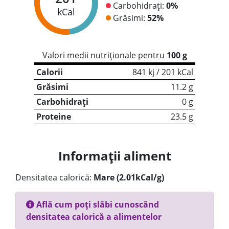
Carbohidrați:
0%
kCal
Grăsimi:
52%
Valori medii nutriționale pentru
100 g
Calorii
841 kj / 201 kCal
Grăsimi
11.2 g
Carbohidrați
0 g
Proteine
23.5 g
Informații aliment
Densitatea calorică:
Mare (2.01kCal/g)
Află cum poți slăbi cunoscând
densitatea calorică a alimentelor