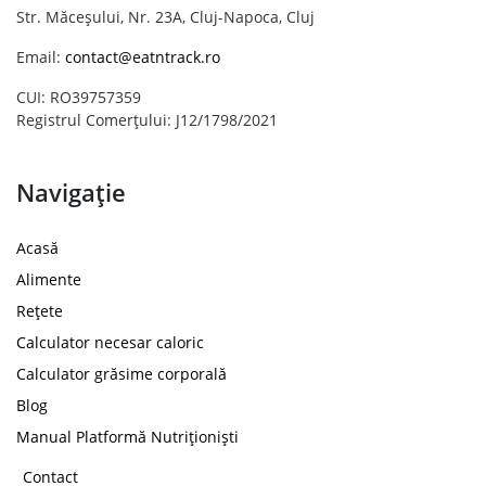
Str. Măceșului, Nr. 23A, Cluj-Napoca, Cluj
Email:
contact@eatntrack.ro
CUI: RO39757359
Registrul Comerțului: J12/1798/2021
Navigație
Acasă
Alimente
Rețete
Calculator necesar caloric
Calculator grăsime corporală
Blog
Manual Platformă Nutriționiști
Contact