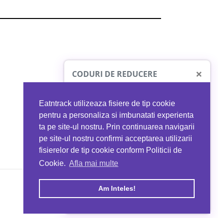
×
CODURI DE REDUCERE
Eatntrack utilizeaza fisiere de tip cookie
O41
MYPROTEIN
pentru a personaliza si imbunatati experienta
ta pe site-ul nostru. Prin continuarea navigarii
 orice comandă
Ai
40%
reducere la orice comandă
pe site-ul nostru confirmi acceptarea utilizarii
EATNTRACK
folosind codul
EATTRACK
fisierelor de tip cookie conform Politicii de
Cookie.
Afla mai multe
acum
Profită acum
Am Inteles!
Copyright © 2026 EAT & TRACK S.R.L