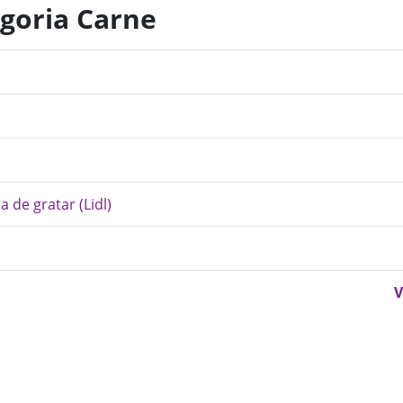
egoria Carne
a de gratar (Lidl)
V