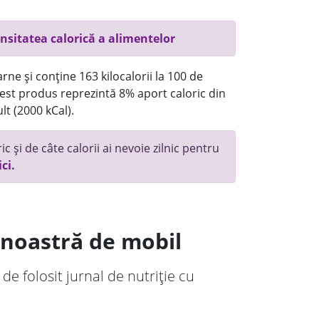
nsitatea calorică a alimentelor
rne și conține 163 kilocalorii la 100 de
st produs reprezintă 8% aport caloric din
lt (2000 kCal).
c și de câte calorii ai nevoie zilnic pentru
ici.
a noastră de mobil
 de folosit jurnal de nutriție cu