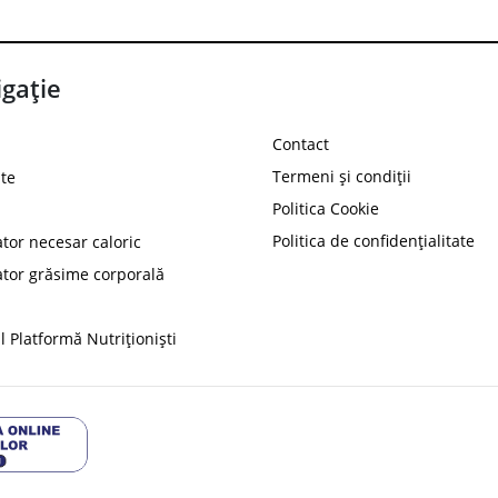
gație
Contact
Termeni și condiții
te
Politica Cookie
Politica de confidențialitate
ator necesar caloric
PROT
ator grăsime corporală
Ai
10%
reducere la
folosind codul
 Platformă Nutriționiști
Profită 