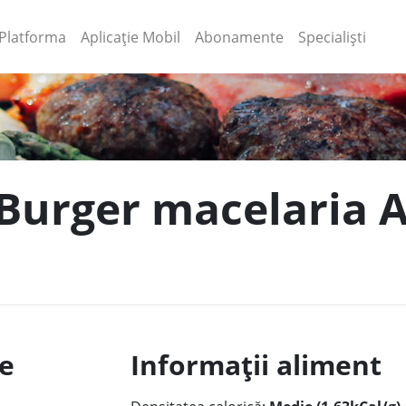
(current)
(current)
Platforma
Aplicație Mobil
Abonamente
Specialiști
 Burger macelaria A
le
Informații aliment