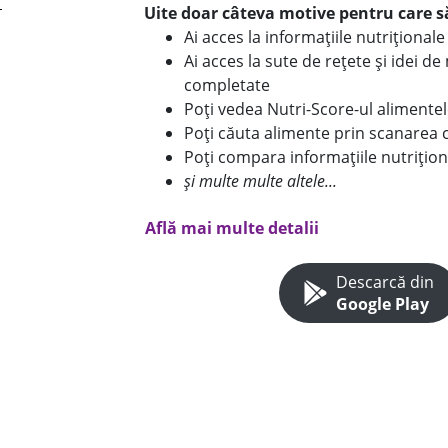
Uite doar câteva motive pentru care să
Ai acces la informațiile nutriționa
Ai acces la sute de rețete și idei d
completate
Poți vedea Nutri-Score-ul alimente
Poți căuta alimente prin scanarea 
Poți compara informațiile nutrițion
și multe multe altele...
Află mai multe detalii
Descarcă din
Google Play