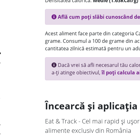
Densitatea calorică:
Medie (1.63kCal/g)
Află cum poți slăbi cunoscând de
Acest aliment face parte din categoria Ca
grame. Consumul a 100 de grame din ace
cantitatea zilnică estimată pentru un adu
Dacă vrei să afli necesarul tău calori
a-ți atinge obiectivul,
îl poți calcula a
Încearcă și aplicați
Eat & Track - Cel mai rapid și ușor
alimente exclusiv din România