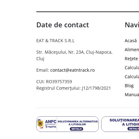
Date de contact
Navi
EAT & TRACK S.R.L
Acasă
Alimen
Str. Măceșului, Nr. 23A, Cluj-Napoca,
Cluj
Rețete
Calcul
Email:
contact@eatntrack.ro
Calcul
CUI: RO39757359
Blog
Registrul Comerțului: J12/1798/2021
Manual