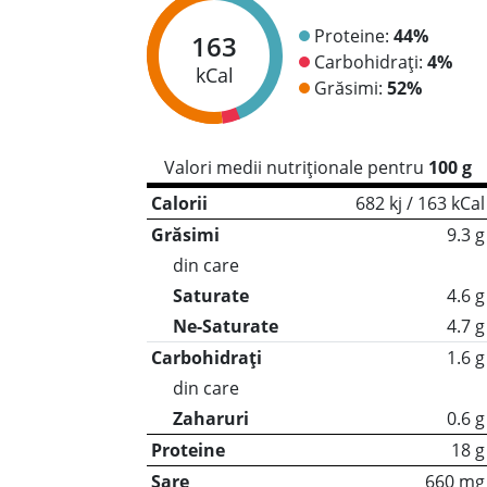
Proteine:
44%
163
Carbohidrați:
4%
kCal
Grăsimi:
52%
Valori medii nutriționale pentru
100 g
Calorii
682 kj / 163 kCal
Grăsimi
9.3 g
din care
Saturate
4.6 g
Ne-Saturate
4.7 g
Carbohidrați
1.6 g
din care
Zaharuri
0.6 g
Proteine
18 g
Sare
660 mg