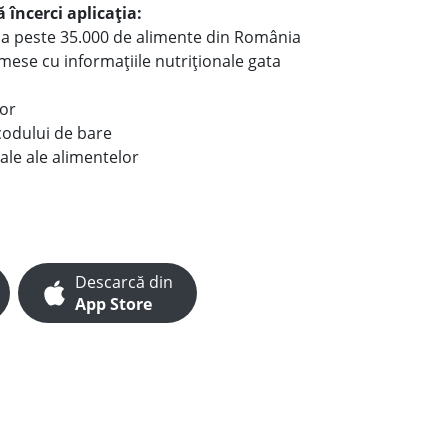
 încerci aplicația:
le a peste 35.000 de alimente din România
e mese cu informațiile nutriționale gata
lor
codului de bare
ale ale alimentelor
Descarcă din
App Store