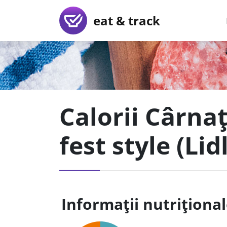
eat & track
Calorii Cârna
fest style (Lidl
Informații nutriționa