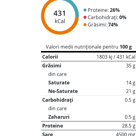
Proteine:
26%
431
Carbohidrați:
0%
kCal
Grăsimi:
74%
Valori medii nutriționale pentru
100 g
Calorii
1803 kj / 431 kCal
Grăsimi
35 g
din care
Saturate
14 g
Ne-Saturate
21 g
Carbohidrați
0.5 g
din care
Zaharuri
0.5 g
Proteine
28.5 g
Sare
4500 mg