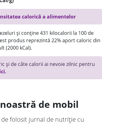
Cal/g)
nsitatea calorică a alimentelor
eluri și conține 431 kilocalorii la 100 de
st produs reprezintă 22% aport caloric din
lt (2000 kCal).
c și de câte calorii ai nevoie zilnic pentru
ici.
a noastră de mobil
 de folosit jurnal de nutriție cu