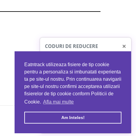
×
CODURI DE REDUCERE
Eatntrack utilizeaza fisiere de tip cookie
O41
MYPROTEIN
pentru a personaliza si imbunatati experienta
ta pe site-ul nostru. Prin continuarea navigarii
 orice comandă
Ai
40%
reducere la orice comandă
pe site-ul nostru confirmi acceptarea utilizarii
EATNTRACK
folosind codul
EATTRACK
fisierelor de tip cookie conform Politicii de
Cookie.
Afla mai multe
acum
Profită acum
Am Inteles!
Copyright © 2026 EAT & TRACK S.R.L