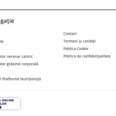
gație
Contact
Termeni și condiții
te
Politica Cookie
Politica de confidențialitate
ator necesar caloric
PROT
ator grăsime corporală
Ai
10%
reducere la
folosind codul
 Platformă Nutriționiști
Profită 