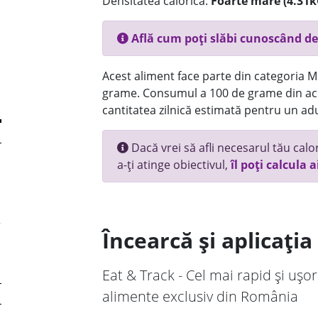
Densitatea calorică:
Foarte mare (4.31k
Află cum poți slăbi cunoscând de
Acest aliment face parte din categoria Mez
grame. Consumul a 100 de grame din ace
cantitatea zilnică estimată pentru un adu
Dacă vrei să afli necesarul tău calori
a-ți atinge obiectivul,
îl poți calcula a
Încearcă și aplicați
Eat & Track - Cel mai rapid și ușor
alimente exclusiv din România