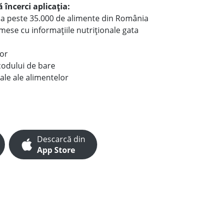
 încerci aplicația:
le a peste 35.000 de alimente din România
e mese cu informațiile nutriționale gata
lor
codului de bare
ale ale alimentelor
Descarcă din
App Store