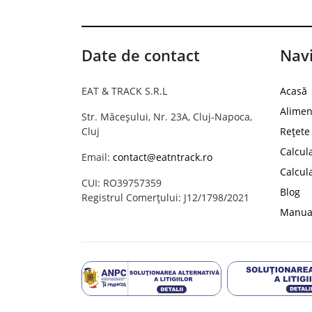
Date de contact
Navi
EAT & TRACK S.R.L
Acasă
Alimen
Str. Măceșului, Nr. 23A, Cluj-Napoca,
Cluj
Rețete
Calcul
Email:
contact@eatntrack.ro
Calcul
CUI: RO39757359
Blog
Registrul Comerțului: J12/1798/2021
Manual