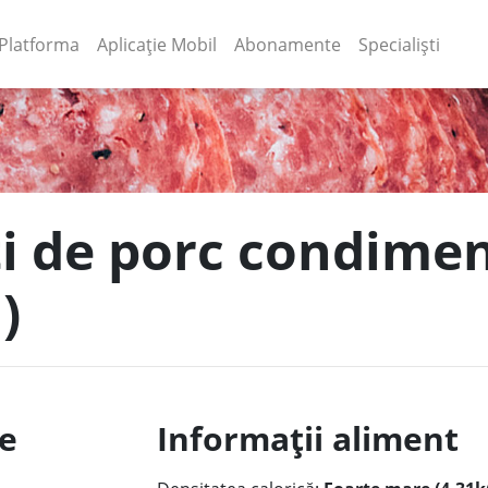
(current)
(current)
Platforma
Aplicație Mobil
Abonamente
Specialiști
ți de porc condimen
)
le
Informații aliment