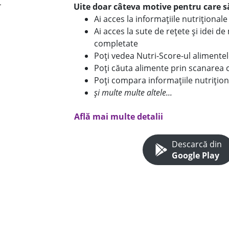
Uite doar câteva motive pentru care să
Ai acces la informațiile nutriționa
Ai acces la sute de rețete și idei d
completate
Poți vedea Nutri-Score-ul alimente
Poți căuta alimente prin scanarea 
Poți compara informațiile nutrițion
și multe multe altele...
Află mai multe detalii
Descarcă din
Google Play