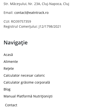
Str. Măceșului, Nr. 23A, Cluj-Napoca, Cluj
Email:
contact@eatntrack.ro
CUI: RO39757359
Registrul Comerțului: J12/1798/2021
Navigație
Acasă
Alimente
Rețete
Calculator necesar caloric
Calculator grăsime corporală
Blog
Manual Platformă Nutriționiști
Contact