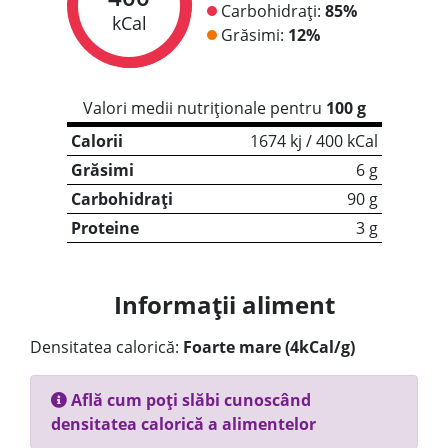
Carbohidrați:
85%
kCal
Grăsimi:
12%
Valori medii nutriționale pentru
100 g
Calorii
1674 kj / 400 kCal
Grăsimi
6 g
Carbohidrați
90 g
Proteine
3 g
Informații aliment
Densitatea calorică:
Foarte mare (4kCal/g)
Află cum poți slăbi cunoscând
densitatea calorică a alimentelor