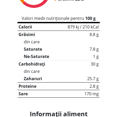
Valori medii nutriționale pentru
100 g
Calorii
879 kj / 210 kCal
Grăsimi
8.8 g
din care
Saturate
7.8 g
Ne-Saturate
1 g
Carbohidrați
30 g
din care
Zaharuri
25.7 g
Proteine
2.8 g
Sare
170 mg
Informații aliment