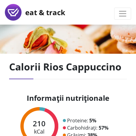
eat & track
Calorii Rios Cappuccino
Informații nutriționale
Proteine:
5%
210
Carbohidrați:
57%
kCal
Grăsimi:
38%