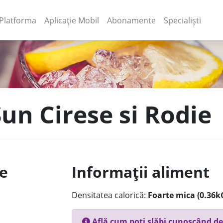
(current)
(current)
Platforma
Aplicație Mobil
Abonamente
Specialiști
Sun Cirese si Rodie
le
Informații aliment
Densitatea calorică:
Foarte mica (0.36k
Află cum poți slăbi cunoscând de