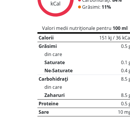
kCal
Grăsimi:
11%
Valori medii nutriționale pentru
100 ml
Calorii
151 kj / 36 kCa
Grăsimi
0.5 
din care
Saturate
0.1 
Ne-Saturate
0.4 
Carbohidrați
8.5 
din care
Zaharuri
8.5 
Proteine
0.5 
Sare
10 m