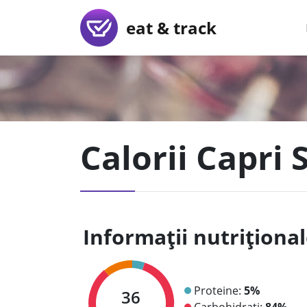
eat & track
Calorii Capri 
Informații nutriționa
Proteine:
5%
36
Carbohidrați:
84%