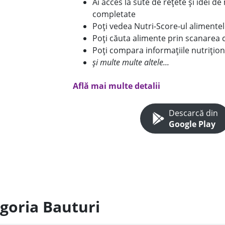
Ai acces la sute de rețete și idei d
completate
Poți vedea Nutri-Score-ul alimente
Poți căuta alimente prin scanarea 
Poți compara informațiile nutrițion
și multe multe altele...
Află mai multe detalii
Descarcă din
Google Play
egoria Bauturi