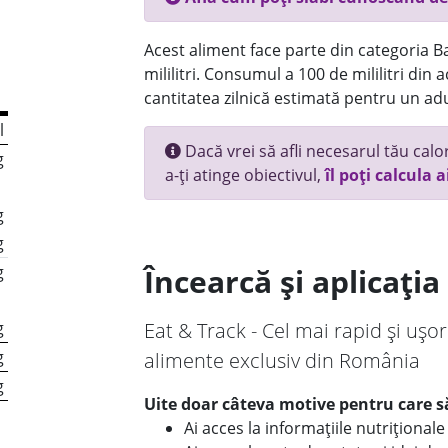
Acest aliment face parte din categoria Bau
mililitri. Consumul a 100 de mililitri din
cantitatea zilnică estimată pentru un adu
l
Dacă vrei să afli necesarul tău calori
g
a-ți atinge obiectivul,
îl poți calcula a
g
g
g
Încearcă și aplicați
g
Eat & Track - Cel mai rapid și ușor
g
alimente exclusiv din România
g
Uite doar câteva motive pentru care să
Ai acces la informațiile nutriționa