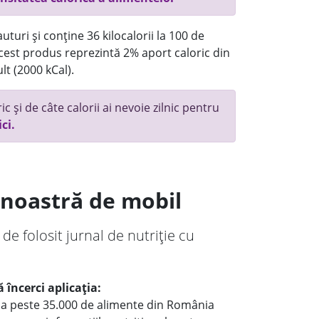
turi și conține 36 kilocalorii la 100 de
 acest produs reprezintă 2% aport caloric din
lt (2000 kCal).
c și de câte calorii ai nevoie zilnic pentru
ici.
a noastră de mobil
 de folosit jurnal de nutriție cu
 încerci aplicația:
le a peste 35.000 de alimente din România