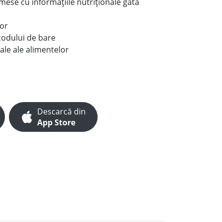
e mese cu informațiile nutriționale gata
lor
codului de bare
ale ale alimentelor
Descarcă din
App Store