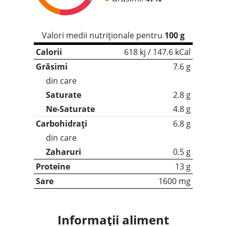
Valori medii nutriționale pentru
100 g
Calorii
618 kj / 147.6 kCal
Grăsimi
7.6 g
din care
Saturate
2.8 g
Ne-Saturate
4.8 g
Carbohidrați
6.8 g
din care
Zaharuri
0.5 g
Proteine
13 g
Sare
1600 mg
Informații aliment