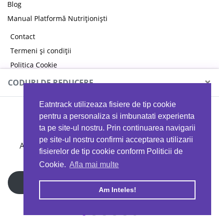
Blog
Manual Platformă Nutriționiști
Contact
Termeni și condiții
Politica Cookie
Politica de confidențialitate
×
CODURI DE REDUCERE
Eatntrack utilizeaza fisiere de tip cookie
MYPROTEIN
pentru a personaliza si imbunatati experienta
ta pe site-ul nostru. Prin continuarea navigarii
pe site-ul nostru confirmi acceptarea utilizarii
Ai
40%
reducere la orice comandă folosind codul
fisierelor de tip cookie conform Politicii de
EATTRACK
Cookie.
Afla mai multe
Profită acum
Am Inteles!
Copyright © 2026 EAT & TRACK S.R.L