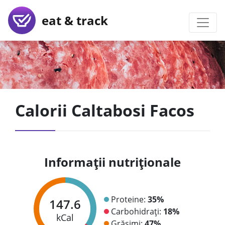
eat & track
Calorii Caltabosi Facos
Informații nutriționale
Proteine:
35%
147.6
Carbohidrați:
18%
kCal
Grăsimi:
47%