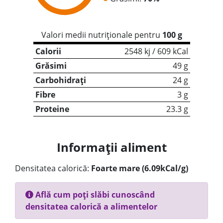
Valori medii nutriționale pentru
100 g
Calorii
2548 kj / 609 kCal
Grăsimi
49 g
Carbohidrați
24 g
Fibre
3 g
Proteine
23.3 g
Informații aliment
Densitatea calorică:
Foarte mare (6.09kCal/g)
Află cum poți slăbi cunoscând
densitatea calorică a alimentelor