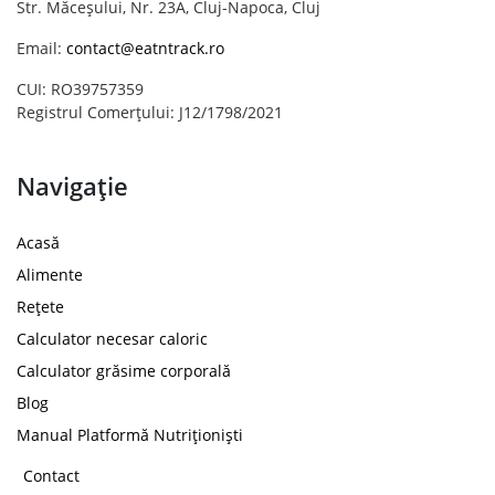
Str. Măceșului, Nr. 23A, Cluj-Napoca, Cluj
Email:
contact@eatntrack.ro
CUI: RO39757359
Registrul Comerțului: J12/1798/2021
Navigație
Acasă
Alimente
Rețete
Calculator necesar caloric
Calculator grăsime corporală
Blog
Manual Platformă Nutriționiști
Contact