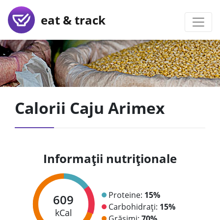
eat & track
Calorii Caju Arimex
Informații nutriționale
Proteine:
15%
609
Carbohidrați:
15%
kCal
Grăsimi:
70%