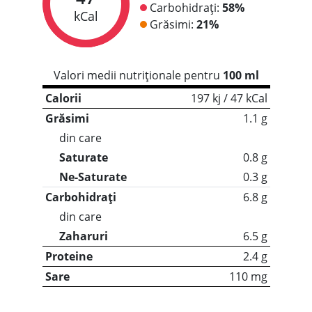
Carbohidrați:
58%
kCal
Grăsimi:
21%
Valori medii nutriționale pentru
100 ml
Calorii
197 kj / 47 kCal
Grăsimi
1.1 g
din care
Saturate
0.8 g
Ne-Saturate
0.3 g
Carbohidrați
6.8 g
din care
Zaharuri
6.5 g
Proteine
2.4 g
Sare
110 mg