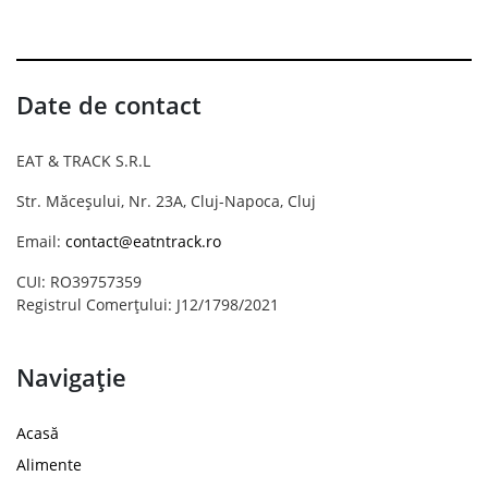
Date de contact
EAT & TRACK S.R.L
Str. Măceșului, Nr. 23A, Cluj-Napoca, Cluj
Email:
contact@eatntrack.ro
CUI: RO39757359
Registrul Comerțului: J12/1798/2021
Navigație
Acasă
Alimente