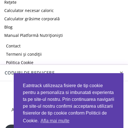
Rețete
Calculator necesar caloric
Calculator grăsime corporală
Blog
Manual Platformă Nutriționiști
Contact
Termeni și condiții
Politica Cookie
Politica de confidențialitate
×
CODURI DE REDUCERE
Eatntrack utilizeaza fisiere de tip cookie
MYPROTEIN
pentru a personaliza si imbunatati experienta
ta pe site-ul nostru. Prin continuarea navigarii
pe site-ul nostru confirmi acceptarea utilizarii
Ai
40%
reducere la orice comandă folosind codul
fisierelor de tip cookie conform Politicii de
EATTRACK
Cookie.
Afla mai multe