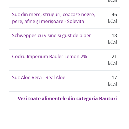
kCal
Suc din mere, struguri, coacăze negre,
46
pere, afine și merișoare - Solevita
kCal
Schweppes cu visine si gust de piper
18
kCal
Codru Imperium Radler Lemon 2%
21
kCal
Suc Aloe Vera - Real Aloe
17
kCal
Vezi toate alimentele din categoria Bauturi