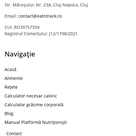
Str. Măceșului, Nr. 23A, Cluj-Napoca, Cluj
Email:
contact@eatntrack.ro
CUI: RO39757359
Registrul Comerțului: J12/1798/2021
Navigație
Acasă
Alimente
Rețete
Calculator necesar caloric
Calculator grăsime corporală
Blog
Manual Platformă Nutriționiști
Contact