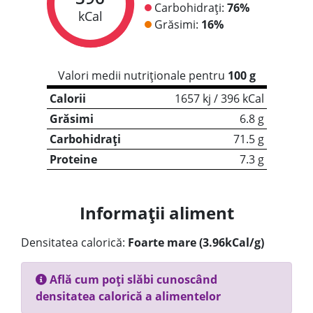
Carbohidrați:
76%
kCal
Grăsimi:
16%
Valori medii nutriționale pentru
100 g
Calorii
1657 kj / 396 kCal
Grăsimi
6.8 g
Carbohidrați
71.5 g
Proteine
7.3 g
Informații aliment
Densitatea calorică:
Foarte mare (3.96kCal/g)
Află cum poți slăbi cunoscând
densitatea calorică a alimentelor