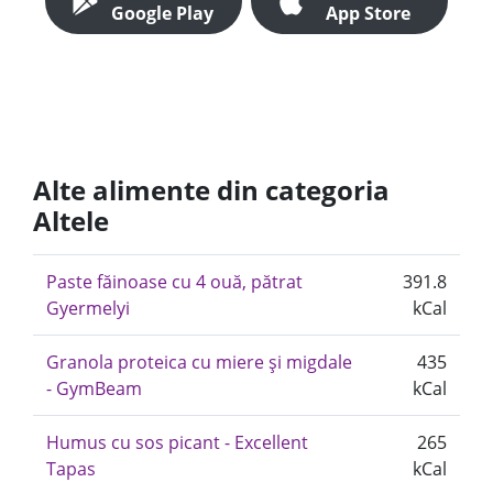
Google Play
App Store
Alte alimente din categoria
Altele
Paste făinoase cu 4 ouă, pătrat
391.8
Gyermelyi
kCal
Granola proteica cu miere și migdale
435
- GymBeam
kCal
Humus cu sos picant - Excellent
265
Tapas
kCal