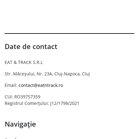
Date de contact
EAT & TRACK S.R.L
Str. Măceșului, Nr. 23A, Cluj-Napoca, Cluj
Email:
contact@eatntrack.ro
CUI: RO39757359
Registrul Comerțului: J12/1798/2021
Navigație