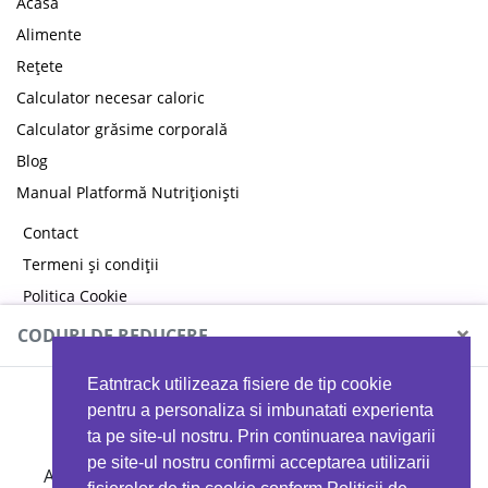
Acasă
Alimente
Rețete
Calculator necesar caloric
Calculator grăsime corporală
Blog
Manual Platformă Nutriționiști
Contact
Termeni și condiții
Politica Cookie
Politica de confidențialitate
×
CODURI DE REDUCERE
Eatntrack utilizeaza fisiere de tip cookie
MYPROTEIN
pentru a personaliza si imbunatati experienta
ta pe site-ul nostru. Prin continuarea navigarii
pe site-ul nostru confirmi acceptarea utilizarii
Ai
40%
reducere la orice comandă folosind codul