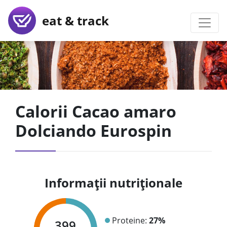
eat & track
Calorii Cacao amaro
Dolciando Eurospin
Informații nutriționale
Proteine:
27%
399