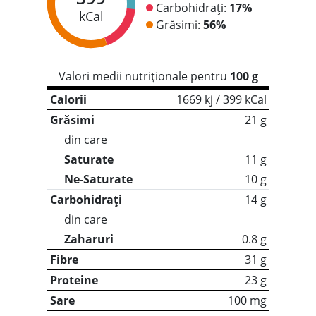
Carbohidrați:
17%
kCal
Grăsimi:
56%
Valori medii nutriționale pentru
100 g
Calorii
1669 kj / 399 kCal
Grăsimi
21 g
din care
Saturate
11 g
Ne-Saturate
10 g
Carbohidrați
14 g
din care
Zaharuri
0.8 g
Fibre
31 g
Proteine
23 g
Sare
100 mg