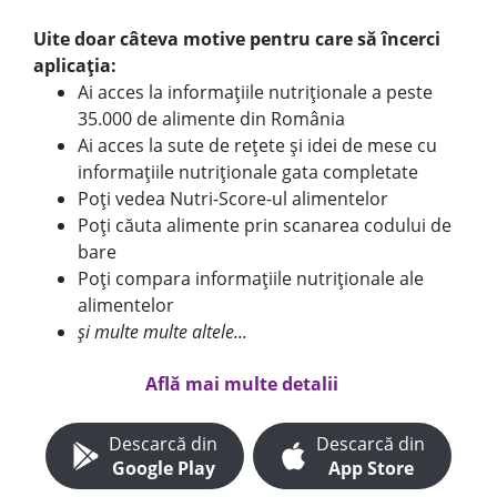
Uite doar câteva motive pentru care să încerci
aplicația:
Ai acces la informațiile nutriționale a peste
35.000 de alimente din România
Ai acces la sute de rețete și idei de mese cu
informațiile nutriționale gata completate
Poți vedea Nutri-Score-ul alimentelor
Poți căuta alimente prin scanarea codului de
bare
Poți compara informațiile nutriționale ale
alimentelor
și multe multe altele...
Află mai multe detalii
Descarcă din
Descarcă din
Google Play
App Store