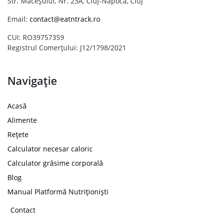
Str. Măceșului, Nr. 23A, Cluj-Napoca, Cluj
Email:
contact@eatntrack.ro
CUI: RO39757359
Registrul Comerțului: J12/1798/2021
Navigație
Acasă
Alimente
Rețete
Calculator necesar caloric
Calculator grăsime corporală
Blog
Manual Platformă Nutriționiști
Contact