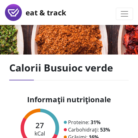
eat & track
Calorii Busuioc verde
Informații nutriționale
Proteine:
31%
27
Carbohidrați:
53%
kCal
Grăsimi:
16%