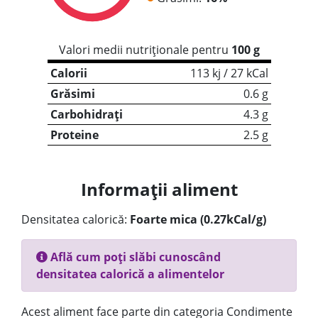
Valori medii nutriționale pentru
100 g
Calorii
113 kj / 27 kCal
Grăsimi
0.6 g
Carbohidrați
4.3 g
Proteine
2.5 g
Informații aliment
Densitatea calorică:
Foarte mica (0.27kCal/g)
Află cum poți slăbi cunoscând
densitatea calorică a alimentelor
Acest aliment face parte din categoria Condimente