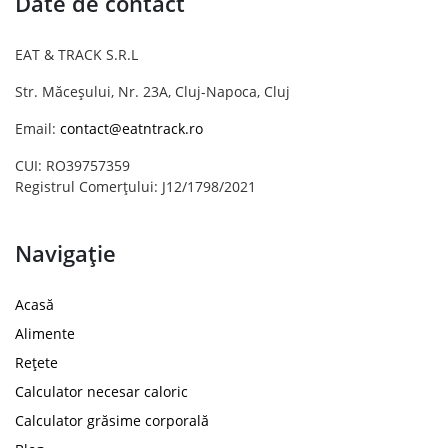
Date de contact
EAT & TRACK S.R.L
Str. Măceșului, Nr. 23A, Cluj-Napoca, Cluj
Email:
contact@eatntrack.ro
CUI: RO39757359
Registrul Comerțului: J12/1798/2021
Navigație
Acasă
Alimente
Rețete
Calculator necesar caloric
Calculator grăsime corporală