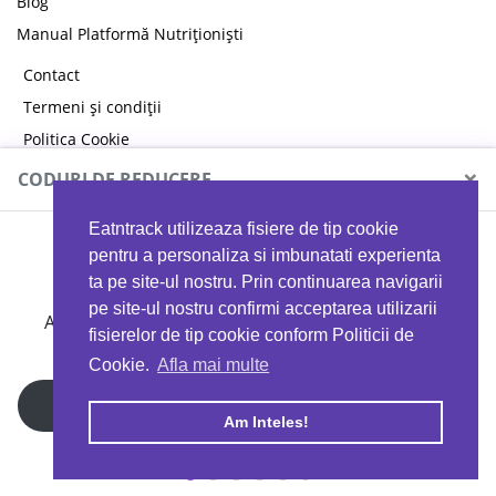
Blog
Manual Platformă Nutriționiști
Contact
Termeni și condiții
Politica Cookie
Politica de confidențialitate
×
CODURI DE REDUCERE
Eatntrack utilizeaza fisiere de tip cookie
MYPROTEIN
pentru a personaliza si imbunatati experienta
ta pe site-ul nostru. Prin continuarea navigarii
pe site-ul nostru confirmi acceptarea utilizarii
Ai
40%
reducere la orice comandă folosind codul
fisierelor de tip cookie conform Politicii de
EATTRACK
Cookie.
Afla mai multe
Profită acum
Am Inteles!
Copyright © 2026 EAT & TRACK S.R.L