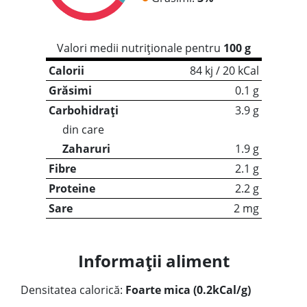
Valori medii nutriționale pentru
100 g
Calorii
84 kj / 20 kCal
Grăsimi
0.1 g
Carbohidrați
3.9 g
din care
Zaharuri
1.9 g
Fibre
2.1 g
Proteine
2.2 g
Sare
2 mg
Informații aliment
Densitatea calorică:
Foarte mica (0.2kCal/g)