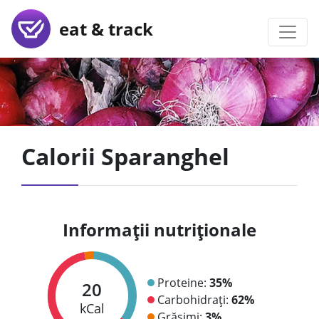
eat & track
Calorii Sparanghel
Informații nutriționale
Proteine:
35%
20
Carbohidrați:
62%
kCal
Grăsimi:
3%