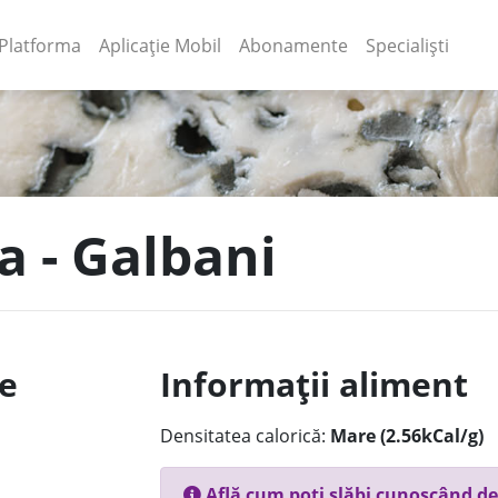
(current)
(current)
Platforma
Aplicație Mobil
Abonamente
Specialiști
a - Galbani
le
Informații aliment
Densitatea calorică:
Mare (2.56kCal/g)
Află cum poți slăbi cunoscând de