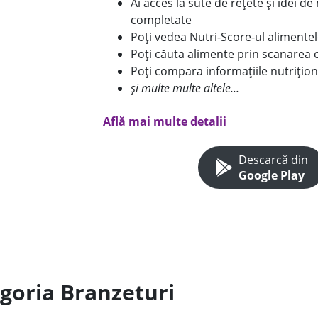
Ai acces la sute de rețete și idei d
completate
Poți vedea Nutri-Score-ul alimente
Poți căuta alimente prin scanarea 
Poți compara informațiile nutrițion
și multe multe altele...
Află mai multe detalii
Descarcă din
Google Play
egoria Branzeturi