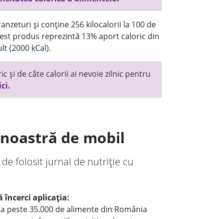
anzeturi și conține 256 kilocalorii la 100 de
st produs reprezintă 13% aport caloric din
lt (2000 kCal).
c și de câte calorii ai nevoie zilnic pentru
ici.
a noastră de mobil
 de folosit jurnal de nutriție cu
 încerci aplicația:
le a peste 35.000 de alimente din România