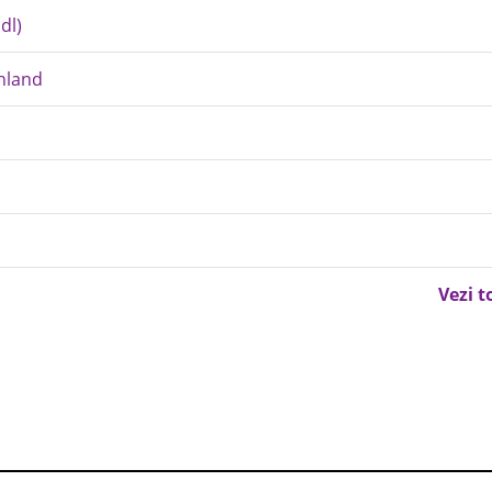
dl)
hland
Vezi t