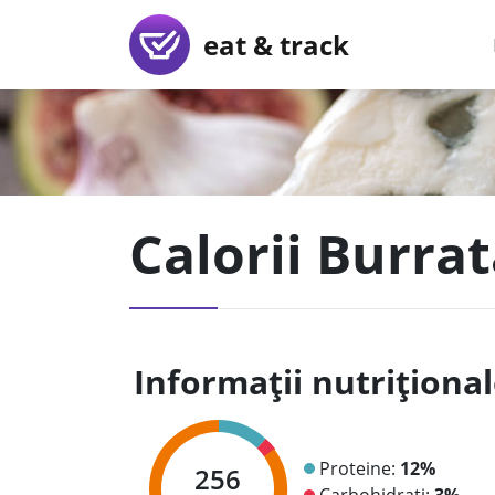
eat & track
Calorii Burrat
Informații nutriționa
Proteine:
12%
256
Carbohidrați:
3%