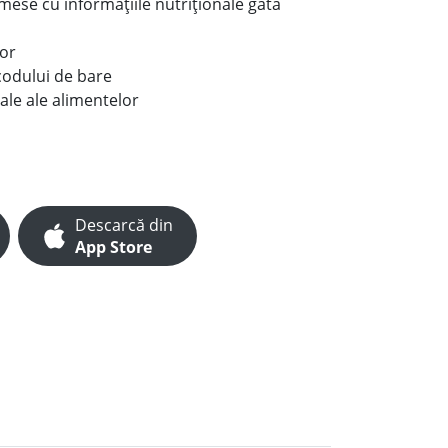
e mese cu informațiile nutriționale gata
lor
codului de bare
ale ale alimentelor
Descarcă din
App Store