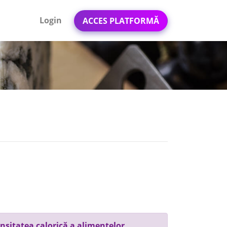
Login
ACCES PLATFORMĂ
nsitatea calorică a alimentelor