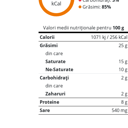
kCal
Grăsimi:
85%
Valori medii nutriționale pentru
100 g
Calorii
1071 kj / 256 kCal
Grăsimi
25 g
din care
Saturate
15 g
Ne-Saturate
10 g
Carbohidrați
2 g
din care
Zaharuri
2 g
Proteine
8 g
Sare
540 mg