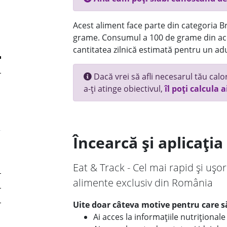
Acest aliment face parte din categoria Br
grame. Consumul a 100 de grame din ace
cantitatea zilnică estimată pentru un adu
Dacă vrei să afli necesarul tău calori
a-ți atinge obiectivul,
îl poți calcula a
Încearcă și aplicați
Eat & Track - Cel mai rapid și ușor
alimente exclusiv din România
Uite doar câteva motive pentru care să
Ai acces la informațiile nutriționa