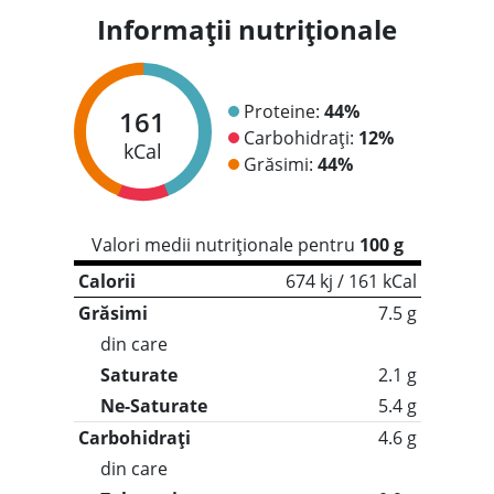
Informații nutriționale
Proteine:
44%
161
Carbohidrați:
12%
kCal
Grăsimi:
44%
Valori medii nutriționale pentru
100 g
Calorii
674 kj / 161 kCal
Grăsimi
7.5 g
din care
Saturate
2.1 g
Ne-Saturate
5.4 g
Carbohidrați
4.6 g
din care