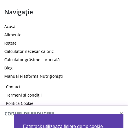
Navigație
Acasă
Alimente
Rețete
Calculator necesar caloric
Calculator grăsime corporală
Blog
Manual Platformă Nutriționiști
Contact
Termeni și condiții
Politica Cookie
Politica de confidențialitate
×
CODURI DE REDUCERE
Eatntrack utilizeaza fisiere de tip cookie