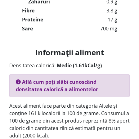
Zaharuri
0.9 g
Fibre
3.8 g
Proteine
17 g
Sare
700 mg
Informații aliment
Densitatea calorică:
Medie (1.61kCal/g)
Află cum poți slăbi cunoscând
densitatea calorică a alimentelor
Acest aliment face parte din categoria Altele și
conține 161 kilocalorii la 100 de grame. Consumul a
100 de grame din acest produs reprezintă 8% aport
caloric din cantitatea zilnică estimată pentru un
adult (2000 kCal).