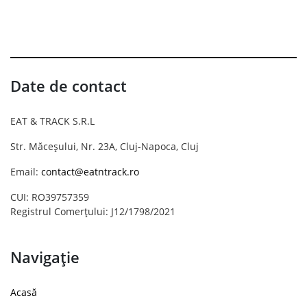
Date de contact
EAT & TRACK S.R.L
Str. Măceșului, Nr. 23A, Cluj-Napoca, Cluj
Email:
contact@eatntrack.ro
CUI: RO39757359
Registrul Comerțului: J12/1798/2021
Navigație
Acasă