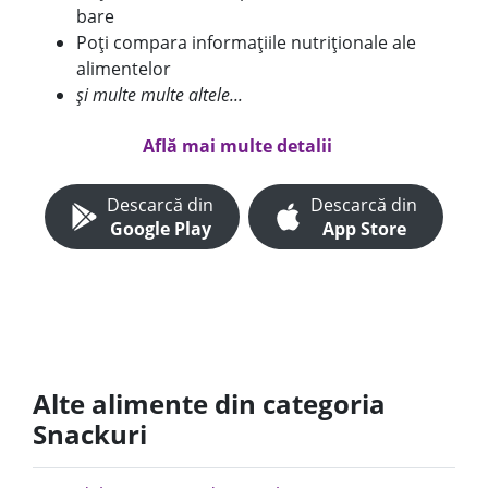
bare
Poți compara informațiile nutriționale ale
alimentelor
și multe multe altele...
Află mai multe detalii
Descarcă din
Descarcă din
Google Play
App Store
Alte alimente din categoria
Snackuri