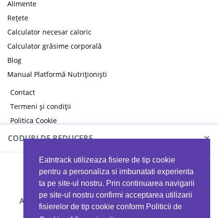
Alimente
Rețete
Calculator necesar caloric
Calculator grăsime corporală
Blog
Manual Platformă Nutriționiști
Contact
Termeni și condiții
Politica Cookie
Politica de confidențialitate
×
CODURI DE REDUCERE
Eatntrack utilizeaza fisiere de tip cookie
MYPROTEIN
pentru a personaliza si imbunatati experienta
ta pe site-ul nostru. Prin continuarea navigarii
pe site-ul nostru confirmi acceptarea utilizarii
Ai
40%
reducere la orice comandă folosind codul
fisierelor de tip cookie conform Politicii de
EATTRACK