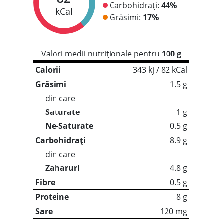
Carbohidrați:
44%
kCal
Grăsimi:
17%
Valori medii nutriționale pentru
100 g
Calorii
343 kj / 82 kCal
Grăsimi
1.5 g
din care
Saturate
1 g
Ne-Saturate
0.5 g
Carbohidrați
8.9 g
din care
Zaharuri
4.8 g
Fibre
0.5 g
Proteine
8 g
Sare
120 mg