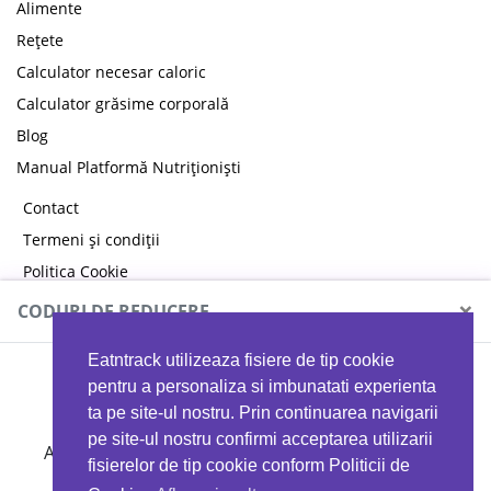
Alimente
Rețete
Calculator necesar caloric
Calculator grăsime corporală
Blog
Manual Platformă Nutriționiști
Contact
Termeni și condiții
Politica Cookie
Politica de confidențialitate
×
CODURI DE REDUCERE
Eatntrack utilizeaza fisiere de tip cookie
MYPROTEIN
pentru a personaliza si imbunatati experienta
ta pe site-ul nostru. Prin continuarea navigarii
pe site-ul nostru confirmi acceptarea utilizarii
Ai
40%
reducere la orice comandă folosind codul
fisierelor de tip cookie conform Politicii de
EATTRACK