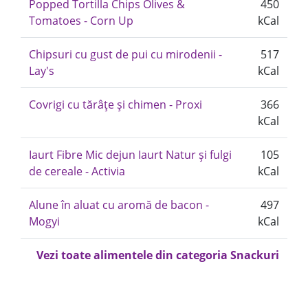
Popped Tortilla Chips Olives &
450
Tomatoes - Corn Up
kCal
Chipsuri cu gust de pui cu mirodenii -
517
Lay's
kCal
Covrigi cu tărâțe și chimen - Proxi
366
kCal
Iaurt Fibre Mic dejun Iaurt Natur și fulgi
105
de cereale - Activia
kCal
Alune în aluat cu aromă de bacon -
497
Mogyi
kCal
Vezi toate alimentele din categoria Snackuri