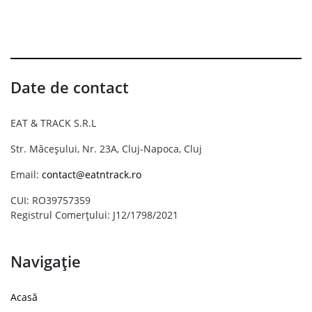
Date de contact
EAT & TRACK S.R.L
Str. Măceșului, Nr. 23A, Cluj-Napoca, Cluj
Email:
contact@eatntrack.ro
CUI: RO39757359
Registrul Comerțului: J12/1798/2021
Navigație
Acasă