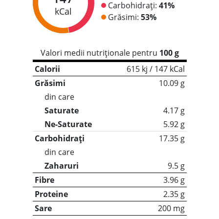
Carbohidrați:
41%
kCal
Grăsimi:
53%
Valori medii nutriționale pentru
100 g
Calorii
615 kj / 147 kCal
Grăsimi
10.09 g
din care
Saturate
4.17 g
Ne-Saturate
5.92 g
Carbohidrați
17.35 g
din care
Zaharuri
9.5 g
Fibre
3.96 g
Proteine
2.35 g
Sare
200 mg