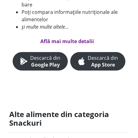
bare
Poți compara informațiile nutriționale ale
alimentelor
și multe multe altele...
Află mai multe detalii
Descarcă din
Descarcă din
Google Play
App Store
Alte alimente din categoria
Snackuri