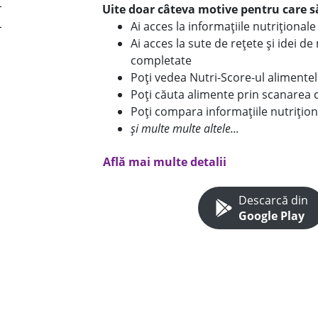
Uite doar câteva motive pentru care să
Ai acces la informațiile nutriționa
Ai acces la sute de rețete și idei d
completate
Poți vedea Nutri-Score-ul alimente
Poți căuta alimente prin scanarea 
Poți compara informațiile nutrițion
și multe multe altele...
Află mai multe detalii
Descarcă din
Google Play