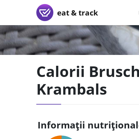
eat & track
Calorii Brusc
Krambals
Informații nutriționa