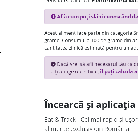
Densitatea calorică:
Foarte mare (4.4kC
Află cum poți slăbi cunoscând de
Acest aliment face parte din categoria Sna
grame. Consumul a 100 de grame din ace
cantitatea zilnică estimată pentru un adu
Dacă vrei să afli necesarul tău calori
a-ți atinge obiectivul,
îl poți calcula a
Încearcă și aplicați
Eat & Track - Cel mai rapid și ușor
alimente exclusiv din România