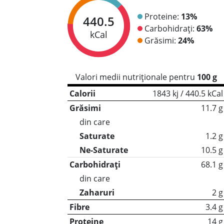
Proteine:
13%
440.5
Carbohidrați:
63%
kCal
Grăsimi:
24%
Valori medii nutriționale pentru
100 g
Calorii
1843 kj / 440.5 kCal
Grăsimi
11.7 g
din care
Saturate
1.2 g
Ne-Saturate
10.5 g
Carbohidrați
68.1 g
din care
Zaharuri
2 g
Fibre
3.4 g
Proteine
14 g