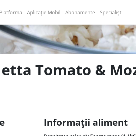
(current)
(current)
Platforma
Aplicație Mobil
Abonamente
Specialiști
hetta Tomato & Moz
le
Informații aliment