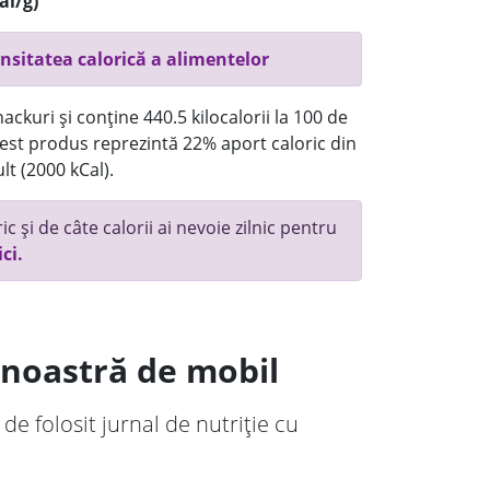
al/g)
nsitatea calorică a alimentelor
ckuri și conține 440.5 kilocalorii la 100 de
st produs reprezintă 22% aport caloric din
lt (2000 kCal).
c și de câte calorii ai nevoie zilnic pentru
ici.
a noastră de mobil
 de folosit jurnal de nutriție cu