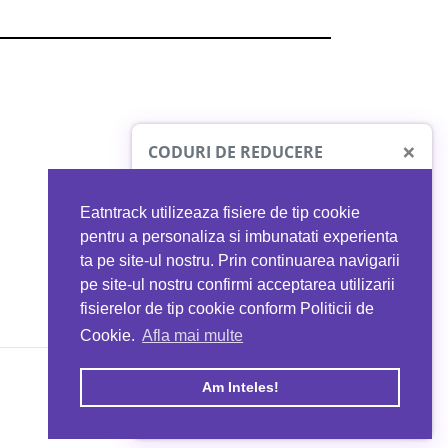
×
CODURI DE REDUCERE
Eatntrack utilizeaza fisiere de tip cookie
O41
MYPROTEIN
pentru a personaliza si imbunatati experienta
ta pe site-ul nostru. Prin continuarea navigarii
 orice comandă
Ai
40%
reducere la orice comandă
pe site-ul nostru confirmi acceptarea utilizarii
EATNTRACK
folosind codul
EATTRACK
fisierelor de tip cookie conform Politicii de
Cookie.
Afla mai multe
acum
Profită acum
Am Inteles!
Copyright © 2026 EAT & TRACK S.R.L