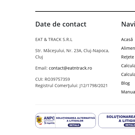
Date de contact
Navi
EAT & TRACK S.R.L
Acasă
Alimen
Str. Măceșului, Nr. 23A, Cluj-Napoca,
Cluj
Rețete
Calcul
Email:
contact@eatntrack.ro
Calcul
CUI: RO39757359
Blog
Registrul Comerțului: J12/1798/2021
Manual