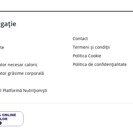
gație
Contact
Termeni și condiții
te
Politica Cookie
Politica de confidențialitate
ator necesar caloric
PROT
ator grăsime corporală
Ai
10%
reducere la
folosind codul
 Platformă Nutriționiști
Profită 