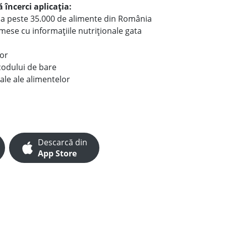
 încerci aplicația:
le a peste 35.000 de alimente din România
e mese cu informațiile nutriționale gata
lor
codului de bare
ale ale alimentelor
Descarcă din
App Store