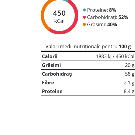
Proteine:
8%
450
Carbohidrați:
52%
kCal
Grăsimi:
40%
Valori medii nutriționale pentru
100 g
Calorii
1883 kj / 450 kCal
Grăsimi
20 g
Carbohidrați
58 g
Fibre
2.1 g
Proteine
8.4 g