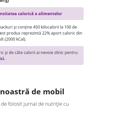
al/g)
nsitatea calorică a alimentelor
ackuri și conține 450 kilocalorii la 100 de
st produs reprezintă 22% aport caloric din
lt (2000 kCal).
c și de câte calorii ai nevoie zilnic pentru
ici.
a noastră de mobil
 de folosit jurnal de nutriție cu