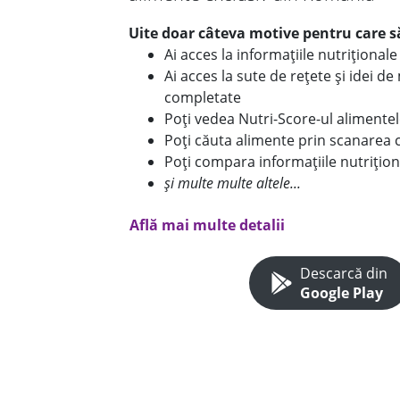
Uite doar câteva motive pentru care să
Ai acces la informațiile nutriționa
Ai acces la sute de rețete și idei d
completate
Poți vedea Nutri-Score-ul alimente
Poți căuta alimente prin scanarea 
Poți compara informațiile nutrițion
și multe multe altele...
Află mai multe detalii
Descarcă din
Google Play