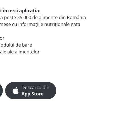
 încerci aplicația:
le a peste 35.000 de alimente din România
e mese cu informațiile nutriționale gata
lor
codului de bare
ale ale alimentelor
Descarcă din
App Store