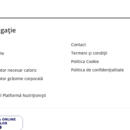
gație
Contact
Termeni și condiții
te
Politica Cookie
Politica de confidențialitate
ator necesar caloric
PROT
ator grăsime corporală
Ai
10%
reducere la
folosind codul
 Platformă Nutriționiști
Profită 