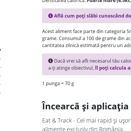
Densitatea calorică:
Foarte mare (4.5kC
Află cum poți slăbi cunoscând de
Acest aliment face parte din categoria Sn
grame. Consumul a 100 de grame din ace
cantitatea zilnică estimată pentru un adu
Dacă vrei să afli necesarul tău calori
a-ți atinge obiectivul,
îl poți calcula a
1 punga = 70 g
Încearcă și aplicați
Eat & Track - Cel mai rapid și ușor
alimente exclusiv din România