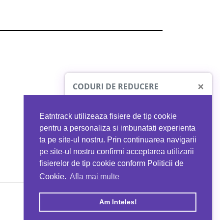
×
CODURI DE REDUCERE
Eatntrack utilizeaza fisiere de tip cookie
O41
MYPROTEIN
pentru a personaliza si imbunatati experienta
ta pe site-ul nostru. Prin continuarea navigarii
 orice comandă
Ai
40%
reducere la orice comandă
pe site-ul nostru confirmi acceptarea utilizarii
EATNTRACK
folosind codul
EATTRACK
fisierelor de tip cookie conform Politicii de
Cookie.
Afla mai multe
acum
Profită acum
Am Inteles!