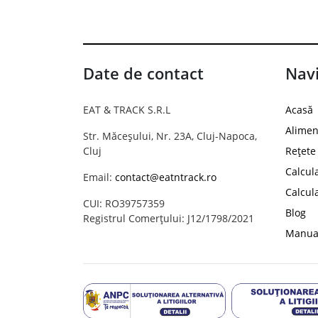
Date de contact
Navi
EAT & TRACK S.R.L
Acasă
Alimen
Str. Măceșului, Nr. 23A, Cluj-Napoca,
Cluj
Rețete
Calcul
Email:
contact@eatntrack.ro
Calcul
CUI: RO39757359
Blog
Registrul Comerțului: J12/1798/2021
Manual