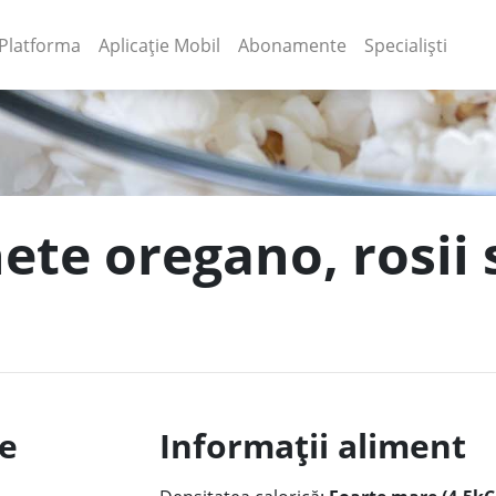
(current)
(current)
Platforma
Aplicație Mobil
Abonamente
Specialiști
ete oregano, rosii 
le
Informații aliment