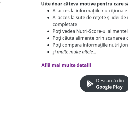
Uite doar câteva motive pentru care să
Ai acces la informațiile nutriționa
Ai acces la sute de rețete și idei d
completate
Poți vedea Nutri-Score-ul alimente
Poți căuta alimente prin scanarea 
Poți compara informațiile nutrițion
și multe multe altele...
Află mai multe detalii
Descarcă din
Google Play