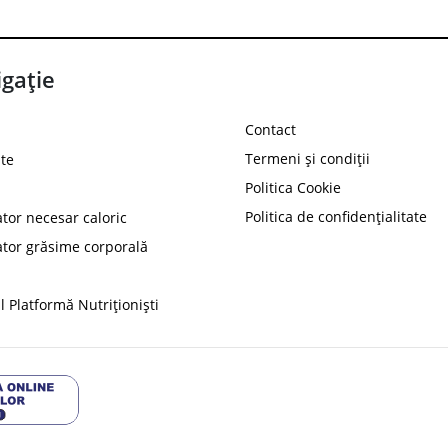
gație
Contact
Termeni și condiții
te
Politica Cookie
Politica de confidențialitate
ator necesar caloric
PROT
ator grăsime corporală
Ai
10%
reducere la
folosind codul
 Platformă Nutriționiști
Profită 