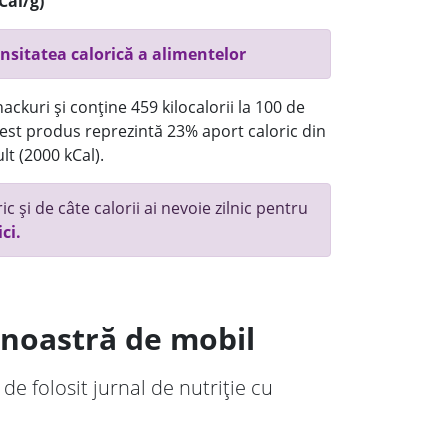
Cal/g)
nsitatea calorică a alimentelor
ackuri și conține 459 kilocalorii la 100 de
st produs reprezintă 23% aport caloric din
lt (2000 kCal).
c și de câte calorii ai nevoie zilnic pentru
ici.
a noastră de mobil
 de folosit jurnal de nutriție cu