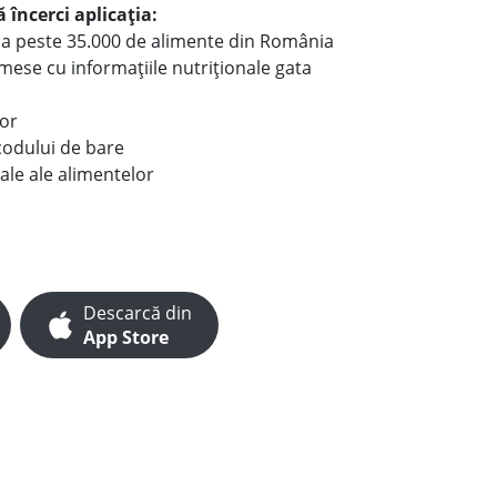
 încerci aplicația:
le a peste 35.000 de alimente din România
e mese cu informațiile nutriționale gata
lor
codului de bare
ale ale alimentelor
Descarcă din
App Store