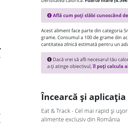
Densitatea calorică:
Foarte mare (4.59k
Află cum poți slăbi cunoscând de
Acest aliment face parte din categoria Sn
grame. Consumul a 100 de grame din ace
cantitatea zilnică estimată pentru un adu
Dacă vrei să afli necesarul tău calori
a-ți atinge obiectivul,
îl poți calcula a
Încearcă și aplicați
Eat & Track - Cel mai rapid și ușor
alimente exclusiv din România