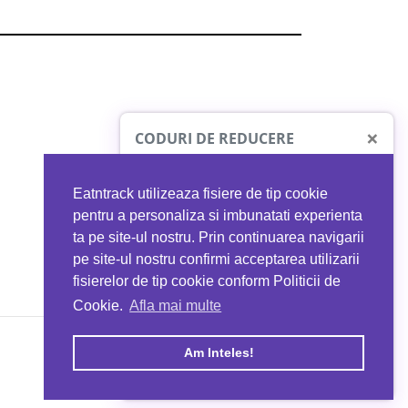
×
CODURI DE REDUCERE
Eatntrack utilizeaza fisiere de tip cookie
O41
MYPROTEIN
pentru a personaliza si imbunatati experienta
ta pe site-ul nostru. Prin continuarea navigarii
 orice comandă
Ai
40%
reducere la orice comandă
pe site-ul nostru confirmi acceptarea utilizarii
EATNTRACK
folosind codul
EATTRACK
fisierelor de tip cookie conform Politicii de
Cookie.
Afla mai multe
acum
Profită acum
Am Inteles!
Copyright © 2026 EAT & TRACK S.R.L