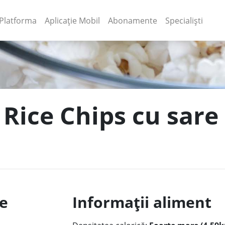
(current)
(current)
Platforma
Aplicație Mobil
Abonamente
Specialiști
Rice Chips cu sare 
le
Informații aliment