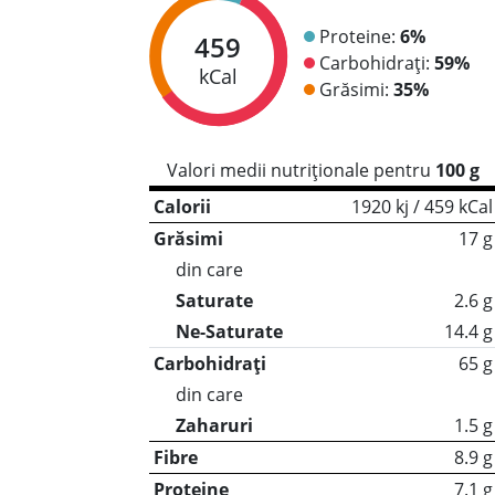
Proteine:
6%
459
Carbohidrați:
59%
kCal
Grăsimi:
35%
Valori medii nutriționale pentru
100 g
Calorii
1920 kj / 459 kCal
Grăsimi
17 g
din care
Saturate
2.6 g
Ne-Saturate
14.4 g
Carbohidrați
65 g
din care
Zaharuri
1.5 g
Fibre
8.9 g
Proteine
7.1 g