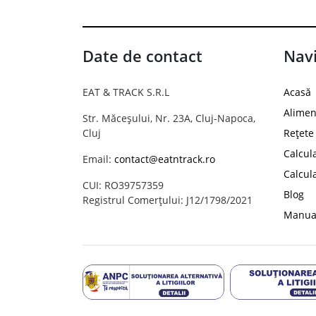
Date de contact
Navi
EAT & TRACK S.R.L
Acasă
Alimen
Str. Măceșului, Nr. 23A, Cluj-Napoca,
Cluj
Rețete
Calcul
Email:
contact@eatntrack.ro
Calcul
CUI: RO39757359
Blog
Registrul Comerțului: J12/1798/2021
Manual