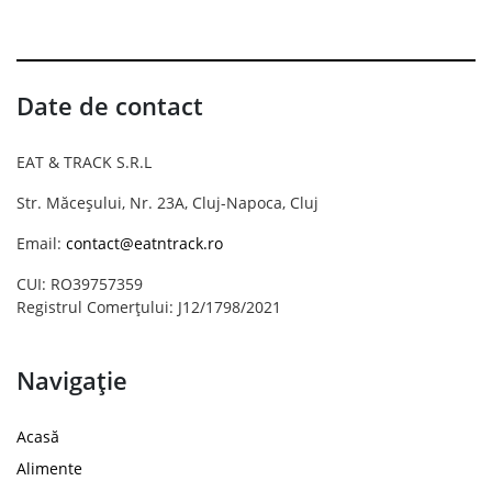
Date de contact
EAT & TRACK S.R.L
Str. Măceșului, Nr. 23A, Cluj-Napoca, Cluj
Email:
contact@eatntrack.ro
CUI: RO39757359
Registrul Comerțului: J12/1798/2021
Navigație
Acasă
Alimente