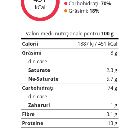
Carbohidrați:
70%
kCal
Grăsimi:
18%
Valori medii nutriționale pentru
100 g
Calorii
1887 kj / 451 kCal
Grăsimi
8 g
din care
Saturate
2.3 g
Ne-Saturate
5.7 g
Carbohidrați
74 g
din care
Zaharuri
1 g
Fibre
3.1 g
Proteine
13 g