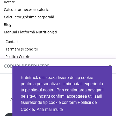
Rețete
Calculator necesar caloric
Calculator grăsime corporală
Blog
Manual Platformă Nutriționiști
Contact
Termeni și condiții
Politica Cookie
Politica de confidențialitate
×
CODURI DE REDUCERE
Eatntrack utilizeaza fisiere de tip cookie
MYPROTEIN
pentru a personaliza si imbunatati experienta
ta pe site-ul nostru. Prin continuarea navigarii
pe site-ul nostru confirmi acceptarea utilizarii
Ai
40%
reducere la orice comandă folosind codul
fisierelor de tip cookie conform Politicii de
EATTRACK
Cookie.
Afla mai multe