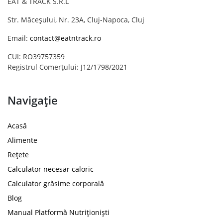
EAT & TRACK S.R.L
Str. Măceșului, Nr. 23A, Cluj-Napoca, Cluj
Email:
contact@eatntrack.ro
CUI: RO39757359
Registrul Comerțului: J12/1798/2021
Navigație
Acasă
Alimente
Rețete
Calculator necesar caloric
Calculator grăsime corporală
Blog
Manual Platformă Nutriționiști