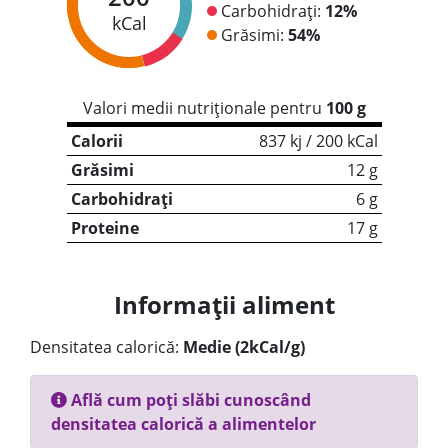
Carbohidrați:
12%
kCal
Grăsimi:
54%
Valori medii nutriționale pentru
100 g
Calorii
837 kj / 200 kCal
Grăsimi
12 g
Carbohidrați
6 g
Proteine
17 g
Informații aliment
Densitatea calorică:
Medie (2kCal/g)
Află cum poți slăbi cunoscând
densitatea calorică a alimentelor