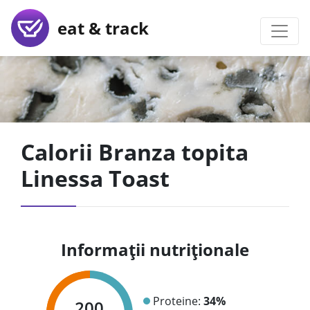
eat & track
Calorii Branza topita
Linessa Toast
Informații nutriționale
Proteine:
34%
200