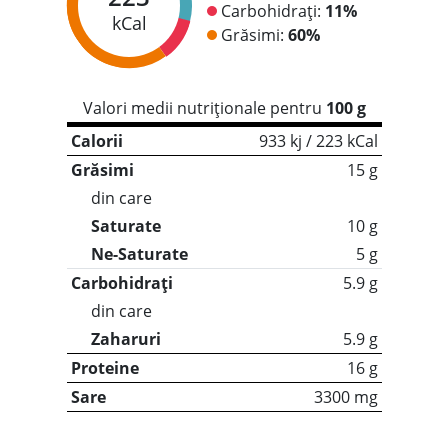
Carbohidrați:
11%
kCal
Grăsimi:
60%
Valori medii nutriționale pentru
100 g
Calorii
933 kj / 223 kCal
Grăsimi
15 g
din care
Saturate
10 g
Ne-Saturate
5 g
Carbohidrați
5.9 g
din care
Zaharuri
5.9 g
Proteine
16 g
Sare
3300 mg