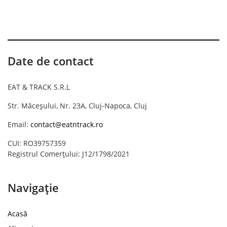
Date de contact
EAT & TRACK S.R.L
Str. Măceșului, Nr. 23A, Cluj-Napoca, Cluj
Email:
contact@eatntrack.ro
CUI: RO39757359
Registrul Comerțului: J12/1798/2021
Navigație
Acasă