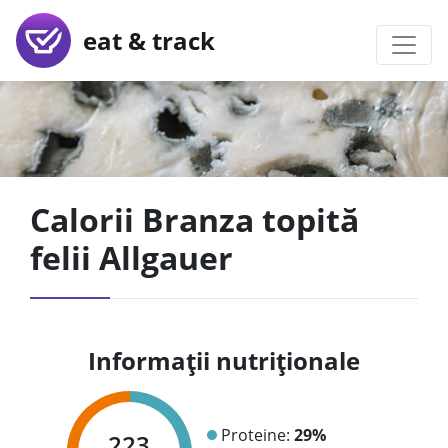
eat & track
Calorii Branza topită
felii Allgauer
Informații nutriționale
Proteine:
29%
223