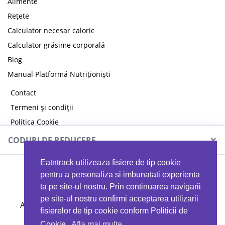
Alimente
Rețete
Calculator necesar caloric
Calculator grăsime corporală
Blog
Manual Platformă Nutriționiști
Contact
Termeni și condiții
Politica Cookie
Politica de confidențialitate
×
CODURI DE REDUCERE
Eatntrack utilizeaza fisiere de tip cookie
MYPROTEIN
pentru a personaliza si imbunatati experienta
ta pe site-ul nostru. Prin continuarea navigarii
pe site-ul nostru confirmi acceptarea utilizarii
Ai
40%
reducere la orice comandă folosind codul
fisierelor de tip cookie conform Politicii de
EATTRACK
Cookie.
Afla mai multe