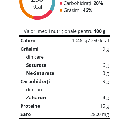
Carbohidrați:
20%
kCal
Grăsimi:
46%
Valori medii nutriționale pentru
100 g
Calorii
1046 kj / 250 kCal
Grăsimi
9 g
din care
Saturate
6 g
Ne-Saturate
3 g
Carbohidrați
9 g
din care
Zaharuri
4 g
Proteine
15 g
Sare
2800 mg