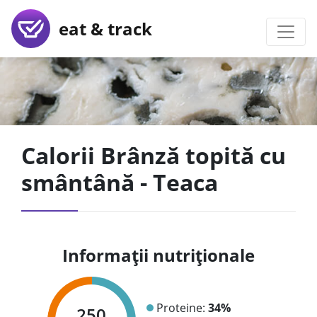
eat & track
Calorii Brânză topită cu
smântână - Teaca
Informații nutriționale
Proteine:
34%
250