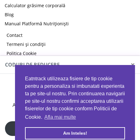
Calculator grăsime corporală
Blog
Manual Platformă Nutriționiști
Contact
Termeni și condiții
Politica Cookie
Politica de confidențialitate
×
CODURI DE REDUCERE
Eatntrack utilizeaza fisiere de tip cookie
MYPROTEIN
pentru a personaliza si imbunatati experienta
ta pe site-ul nostru. Prin continuarea navigarii
pe site-ul nostru confirmi acceptarea utilizarii
Ai
40%
reducere la orice comandă folosind codul
fisierelor de tip cookie conform Politicii de
EATTRACK
Cookie.
Afla mai multe
Profită acum
Am Inteles!
Copyright © 2026 EAT & TRACK S.R.L