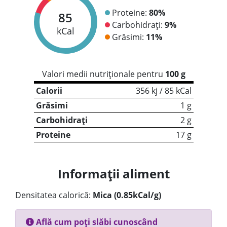
Proteine:
80%
85
Carbohidrați:
9%
kCal
Grăsimi:
11%
Valori medii nutriționale pentru
100 g
Calorii
356 kj / 85 kCal
Grăsimi
1 g
Carbohidrați
2 g
Proteine
17 g
Informații aliment
Densitatea calorică:
Mica (0.85kCal/g)
Află cum poți slăbi cunoscând