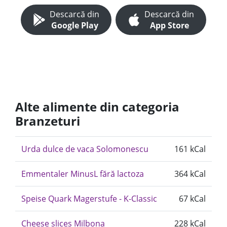
Descarcă din
Descarcă din
Google Play
App Store
Alte alimente din categoria
Branzeturi
Urda dulce de vaca Solomonescu
161 kCal
Emmentaler MinusL fără lactoza
364 kCal
Speise Quark Magerstufe - K-Classic
67 kCal
Cheese slices Milbona
228 kCal