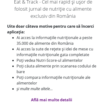
Eat & Track - Cel mai rapid și ușor de
folosit jurnal de nutriție cu alimente
exclusiv din România
Uite doar câteva motive pentru care să încerci
aplicația:
Ai acces la informațiile nutriționale a peste
35.000 de alimente din România
Ai acces la sute de rețete și idei de mese cu
informațiile nutriționale gata completate
Poți vedea Nutri-Score-ul alimentelor
Poți căuta alimente prin scanarea codului de
bare
Poți compara informațiile nutriționale ale
alimentelor
și multe multe altele...
Află mai multe detalii