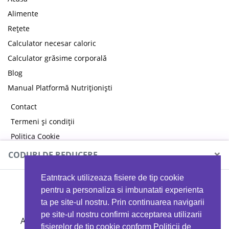
Alimente
Rețete
Calculator necesar caloric
Calculator grăsime corporală
Blog
Manual Platformă Nutriționiști
Contact
Termeni și condiții
Politica Cookie
Politica de confidențialitate
×
CODURI DE REDUCERE
Eatntrack utilizeaza fisiere de tip cookie
MYPROTEIN
pentru a personaliza si imbunatati experienta
ta pe site-ul nostru. Prin continuarea navigarii
pe site-ul nostru confirmi acceptarea utilizarii
Ai
40%
reducere la orice comandă folosind codul
fisierelor de tip cookie conform Politicii de