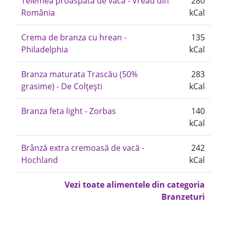
Telemea proaspătă de vaca - Vreau din
280
România
kCal
Crema de branza cu hrean -
135
Philadelphia
kCal
Branza maturata Trascău (50%
283
grasime) - De Colțești
kCal
Branza feta light - Zorbas
140
kCal
Brânză extra cremoasă de vacă -
242
Hochland
kCal
Vezi toate alimentele din categoria
Branzeturi