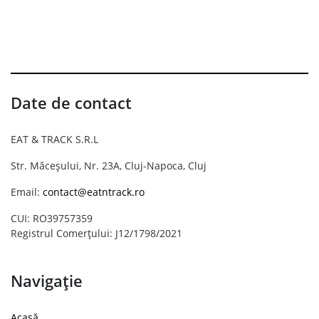
Date de contact
EAT & TRACK S.R.L
Str. Măceșului, Nr. 23A, Cluj-Napoca, Cluj
Email:
contact@eatntrack.ro
CUI: RO39757359
Registrul Comerțului: J12/1798/2021
Navigație
Acasă