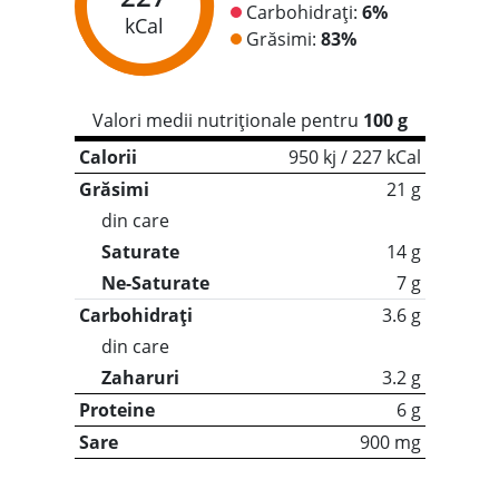
Carbohidrați:
6%
kCal
Grăsimi:
83%
Valori medii nutriționale pentru
100 g
Calorii
950 kj / 227 kCal
Grăsimi
21 g
din care
Saturate
14 g
Ne-Saturate
7 g
Carbohidrați
3.6 g
din care
Zaharuri
3.2 g
Proteine
6 g
Sare
900 mg