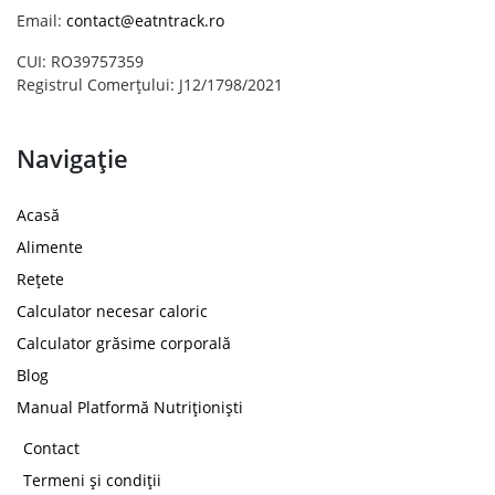
Email:
contact@eatntrack.ro
CUI: RO39757359
Registrul Comerțului: J12/1798/2021
Navigație
Acasă
Alimente
Rețete
Calculator necesar caloric
Calculator grăsime corporală
Blog
Manual Platformă Nutriționiști
Contact
Termeni și condiții