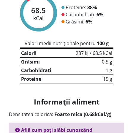
Proteine:
88%
68.5
Carbohidrați:
6%
kCal
Grăsimi:
6%
Valori medii nutriționale pentru
100 g
Calorii
287 kj / 68.5 kCal
Grăsimi
0.5 g
Carbohidrați
1 g
Proteine
15 g
Informații aliment
Densitatea calorică:
Foarte mica (0.68kCal/g)
Află cum poți slăbi cunoscând