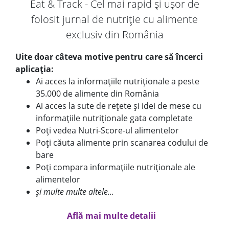
Eat & Track - Cel mai rapid și ușor de
folosit jurnal de nutriție cu alimente
exclusiv din România
Uite doar câteva motive pentru care să încerci
aplicația:
Ai acces la informațiile nutriționale a peste
35.000 de alimente din România
Ai acces la sute de rețete și idei de mese cu
informațiile nutriționale gata completate
Poți vedea Nutri-Score-ul alimentelor
Poți căuta alimente prin scanarea codului de
bare
Poți compara informațiile nutriționale ale
alimentelor
și multe multe altele...
Află mai multe detalii