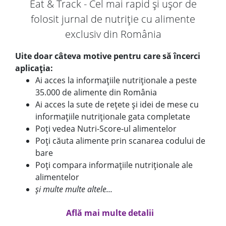
Eat & Track - Cel mai rapid și ușor de
folosit jurnal de nutriție cu alimente
exclusiv din România
Uite doar câteva motive pentru care să încerci
aplicația:
Ai acces la informațiile nutriționale a peste
35.000 de alimente din România
Ai acces la sute de rețete și idei de mese cu
informațiile nutriționale gata completate
Poți vedea Nutri-Score-ul alimentelor
Poți căuta alimente prin scanarea codului de
bare
Poți compara informațiile nutriționale ale
alimentelor
și multe multe altele...
Află mai multe detalii