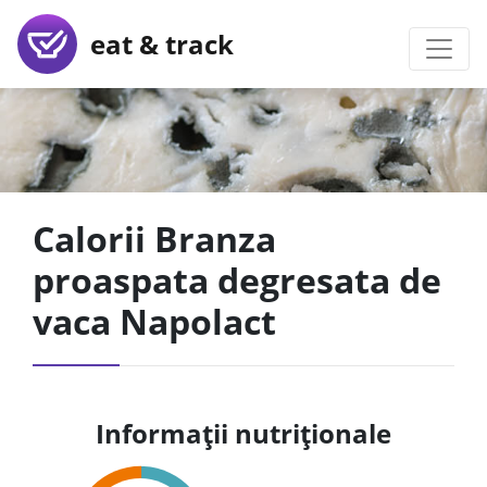
eat & track
Calorii Branza
proaspata degresata de
vaca Napolact
Informații nutriționale