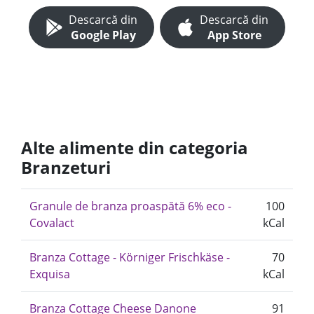
Descarcă din
Descarcă din
Google Play
App Store
Alte alimente din categoria
Branzeturi
Granule de branza proaspătă 6% eco -
100
Covalact
kCal
Branza Cottage - Körniger Frischkäse -
70
Exquisa
kCal
Branza Cottage Cheese Danone
91