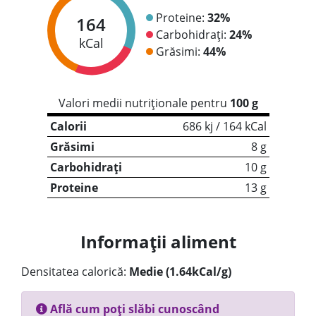
Proteine:
32%
164
Carbohidrați:
24%
kCal
Grăsimi:
44%
Valori medii nutriționale pentru
100 g
Calorii
686 kj / 164 kCal
Grăsimi
8 g
Carbohidrați
10 g
Proteine
13 g
Informații aliment
Densitatea calorică:
Medie (1.64kCal/g)
Află cum poți slăbi cunoscând