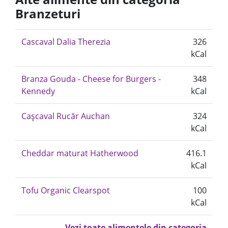
Branzeturi
Cascaval Dalia Therezia
326
kCal
Branza Gouda - Cheese for Burgers -
348
Kennedy
kCal
Cașcaval Rucăr Auchan
324
kCal
Cheddar maturat Hatherwood
416.1
kCal
Tofu Organic Clearspot
100
kCal
Vezi toate alimentele din categoria