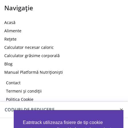
Navigație
Acasă
Alimente
Rețete
Calculator necesar caloric
Calculator grăsime corporală
Blog
Manual Platformă Nutriționiști
Contact
Termeni și condiții
Politica Cookie
Politica de confidențialitate
×
CODURI DE REDUCERE
Eatntrack utilizeaza fisiere de tip cookie