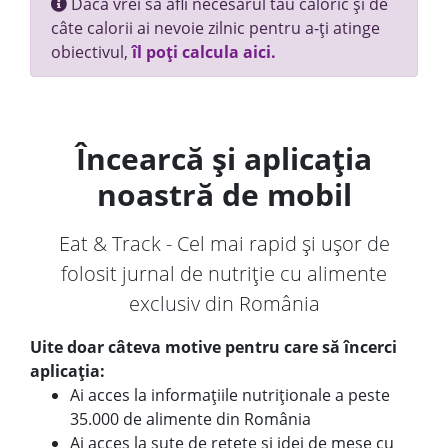
Dacă vrei să afli necesarul tău caloric și de
câte calorii ai nevoie zilnic pentru a-ți atinge
obiectivul,
îl poți calcula aici.
Încearcă și aplicația
noastră de mobil
Eat & Track - Cel mai rapid și ușor de
folosit jurnal de nutriție cu alimente
exclusiv din România
Uite doar câteva motive pentru care să încerci
aplicația:
Ai acces la informațiile nutriționale a peste
35.000 de alimente din România
Ai acces la sute de rețete și idei de mese cu