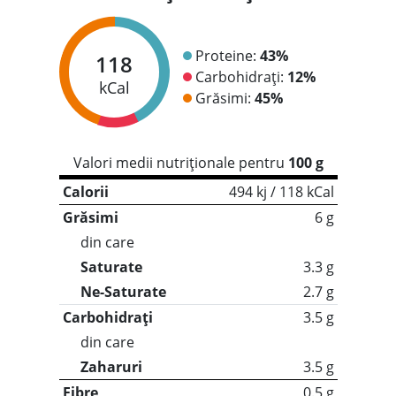
Proteine:
43%
118
Carbohidrați:
12%
kCal
Grăsimi:
45%
Valori medii nutriționale pentru
100 g
Calorii
494 kj / 118 kCal
Grăsimi
6 g
din care
Saturate
3.3 g
Ne-Saturate
2.7 g
Carbohidrați
3.5 g
din care
Zaharuri
3.5 g
Fibre
0.5 g