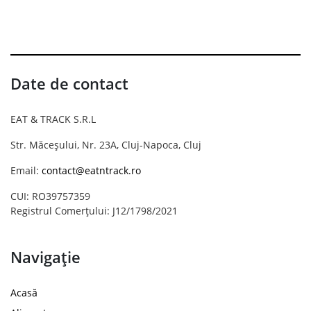
Date de contact
EAT & TRACK S.R.L
Str. Măceșului, Nr. 23A, Cluj-Napoca, Cluj
Email:
contact@eatntrack.ro
CUI: RO39757359
Registrul Comerțului: J12/1798/2021
Navigație
Acasă