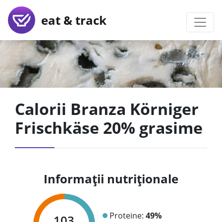
eat & track
Calorii Branza Körniger
Frischkäse 20% grasime
Informații nutriționale
Proteine:
49%
103