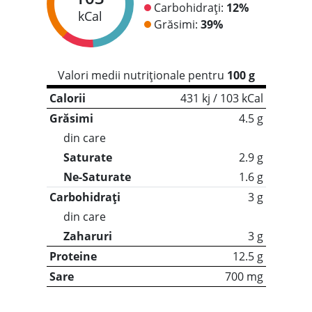
Carbohidrați:
12%
kCal
Grăsimi:
39%
Valori medii nutriționale pentru
100 g
Calorii
431 kj / 103 kCal
Grăsimi
4.5 g
din care
Saturate
2.9 g
Ne-Saturate
1.6 g
Carbohidrați
3 g
din care
Zaharuri
3 g
Proteine
12.5 g
Sare
700 mg