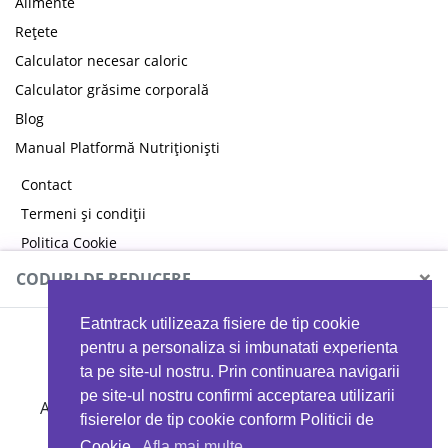
Alimente
Rețete
Calculator necesar caloric
Calculator grăsime corporală
Blog
Manual Platformă Nutriționiști
Contact
Termeni și condiții
Politica Cookie
Politica de confidențialitate
×
CODURI DE REDUCERE
Eatntrack utilizeaza fisiere de tip cookie
MYPROTEIN
pentru a personaliza si imbunatati experienta
ta pe site-ul nostru. Prin continuarea navigarii
pe site-ul nostru confirmi acceptarea utilizarii
Ai
40%
reducere la orice comandă folosind codul
fisierelor de tip cookie conform Politicii de
EATTRACK
Cookie.
Afla mai multe