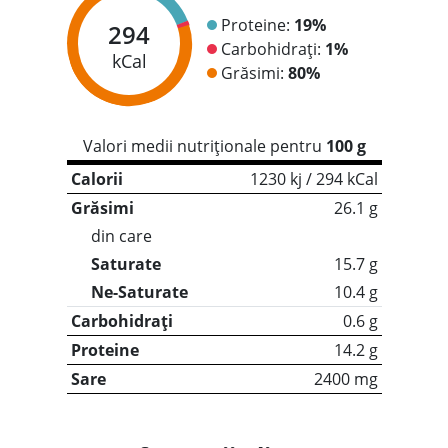
Proteine:
19%
294
Carbohidrați:
1%
kCal
Grăsimi:
80%
Valori medii nutriționale pentru
100 g
Calorii
1230 kj / 294 kCal
Grăsimi
26.1 g
din care
Saturate
15.7 g
Ne-Saturate
10.4 g
Carbohidrați
0.6 g
Proteine
14.2 g
Sare
2400 mg