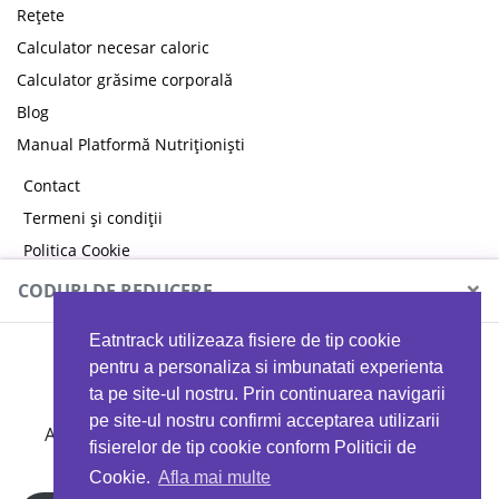
Rețete
Calculator necesar caloric
Calculator grăsime corporală
Blog
Manual Platformă Nutriționiști
Contact
Termeni și condiții
Politica Cookie
Politica de confidențialitate
×
CODURI DE REDUCERE
Eatntrack utilizeaza fisiere de tip cookie
MYPROTEIN
pentru a personaliza si imbunatati experienta
ta pe site-ul nostru. Prin continuarea navigarii
pe site-ul nostru confirmi acceptarea utilizarii
Ai
40%
reducere la orice comandă folosind codul
fisierelor de tip cookie conform Politicii de
EATTRACK
Cookie.
Afla mai multe