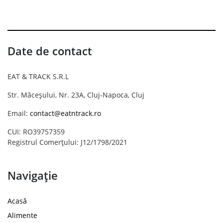
Date de contact
EAT & TRACK S.R.L
Str. Măceșului, Nr. 23A, Cluj-Napoca, Cluj
Email:
contact@eatntrack.ro
CUI: RO39757359
Registrul Comerțului: J12/1798/2021
Navigație
Acasă
Alimente