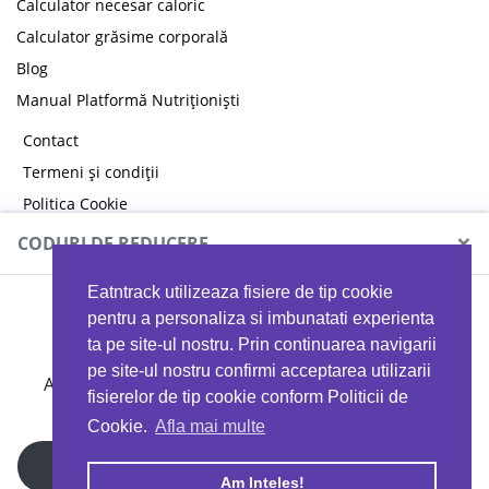
Calculator necesar caloric
Calculator grăsime corporală
Blog
Manual Platformă Nutriționiști
Contact
Termeni și condiții
Politica Cookie
Politica de confidențialitate
×
CODURI DE REDUCERE
Eatntrack utilizeaza fisiere de tip cookie
MYPROTEIN
pentru a personaliza si imbunatati experienta
ta pe site-ul nostru. Prin continuarea navigarii
pe site-ul nostru confirmi acceptarea utilizarii
Ai
40%
reducere la orice comandă folosind codul
fisierelor de tip cookie conform Politicii de
EATTRACK
Cookie.
Afla mai multe
Profită acum
Am Inteles!