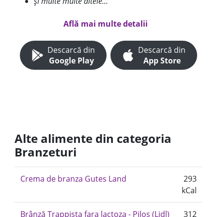
și multe multe altele...
Află mai multe detalii
Descarcă din
Descarcă din
Google Play
App Store
Alte alimente din categoria
Branzeturi
Crema de branza Gutes Land
293
kCal
Brânză Trappista fara lactoza - Pilos (Lidl)
312