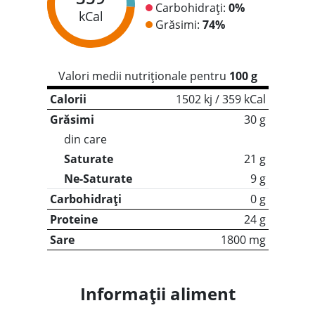
Carbohidrați:
0%
kCal
Grăsimi:
74%
Valori medii nutriționale pentru
100 g
Calorii
1502 kj / 359 kCal
Grăsimi
30 g
din care
Saturate
21 g
Ne-Saturate
9 g
Carbohidrați
0 g
Proteine
24 g
Sare
1800 mg
Informații aliment