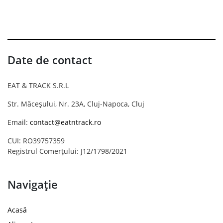
Date de contact
EAT & TRACK S.R.L
Str. Măceșului, Nr. 23A, Cluj-Napoca, Cluj
Email:
contact@eatntrack.ro
CUI: RO39757359
Registrul Comerțului: J12/1798/2021
Navigație
Acasă