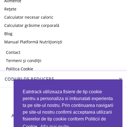
Alimente
Rețete
Calculator necesar caloric
Calculator grăsime corporală
Blog
Manual Platformă Nutriționiști
Contact
Termeni și condiții
Politica Cookie
Politica de confidențialitate
×
CODURI DE REDUCERE
Eatntrack utilizeaza fisiere de tip cookie
MYPROTEIN
pentru a personaliza si imbunatati experienta
ta pe site-ul nostru. Prin continuarea navigarii
pe site-ul nostru confirmi acceptarea utilizarii
Ai
40%
reducere la orice comandă folosind codul
fisierelor de tip cookie conform Politicii de
EATTRACK
Cookie.
Afla mai multe