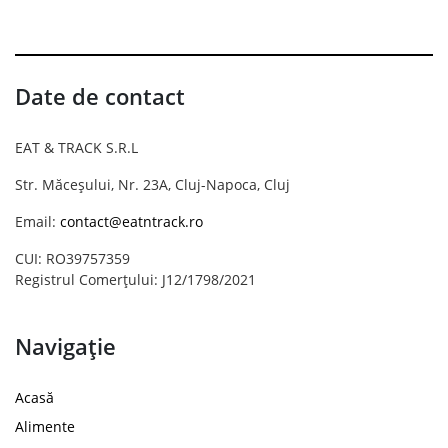
Date de contact
EAT & TRACK S.R.L
Str. Măceșului, Nr. 23A, Cluj-Napoca, Cluj
Email:
contact@eatntrack.ro
CUI: RO39757359
Registrul Comerțului: J12/1798/2021
Navigație
Acasă
Alimente