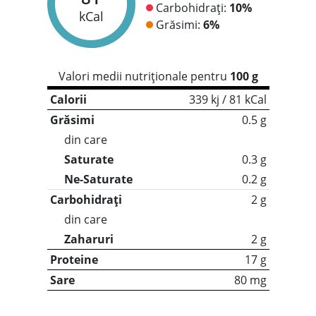
Carbohidrați:
10%
kCal
Grăsimi:
6%
Valori medii nutriționale pentru
100 g
Calorii
339 kj / 81 kCal
Grăsimi
0.5 g
din care
Saturate
0.3 g
Ne-Saturate
0.2 g
Carbohidrați
2 g
din care
Zaharuri
2 g
Proteine
17 g
Sare
80 mg