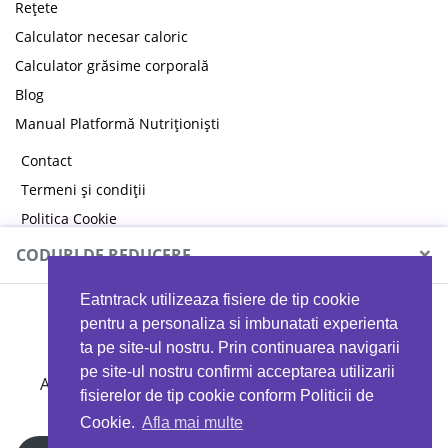
Rețete
Calculator necesar caloric
Calculator grăsime corporală
Blog
Manual Platformă Nutriționiști
Contact
Termeni și condiții
Politica Cookie
Politica de confidențialitate
×
CODURI DE REDUCERE
Eatntrack utilizeaza fisiere de tip cookie
MYPROTEIN
pentru a personaliza si imbunatati experienta
ta pe site-ul nostru. Prin continuarea navigarii
pe site-ul nostru confirmi acceptarea utilizarii
Ai
40%
reducere la orice comandă folosind codul
fisierelor de tip cookie conform Politicii de
EATTRACK
Cookie.
Afla mai multe