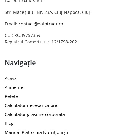
EAT & TRACK S.R.L
Str. Măceșului, Nr. 23A, Cluj-Napoca, Cluj
Email:
contact@eatntrack.ro
CUI: RO39757359
Registrul Comerțului: J12/1798/2021
Navigație
Acasă
Alimente
Rețete
Calculator necesar caloric
Calculator grăsime corporală
Blog
Manual Platformă Nutriționiști