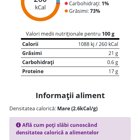
Carbohidrați:
1%
kCal
Grăsimi:
73%
Valori medii nutriționale pentru
100 g
Calorii
1088 kj / 260 kCal
Grăsimi
21 g
Carbohidrați
0.6 g
Proteine
17 g
Informații aliment
Densitatea calorică:
Mare (2.6kCal/g)
Află cum poți slăbi cunoscând
densitatea calorică a alimentelor