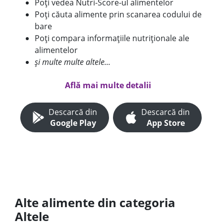
Poți vedea Nutri-Score-ul alimentelor
Poți căuta alimente prin scanarea codului de
bare
Poți compara informațiile nutriționale ale
alimentelor
și multe multe altele...
Află mai multe detalii
Descarcă din
Descarcă din
Google Play
App Store
Alte alimente din categoria
Altele