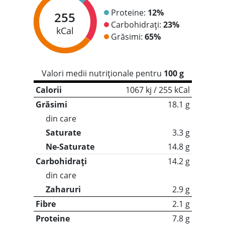
Proteine:
12%
255
Carbohidrați:
23%
kCal
Grăsimi:
65%
Valori medii nutriționale pentru
100 g
Calorii
1067 kj / 255 kCal
Grăsimi
18.1 g
din care
Saturate
3.3 g
Ne-Saturate
14.8 g
Carbohidrați
14.2 g
din care
Zaharuri
2.9 g
Fibre
2.1 g
Proteine
7.8 g