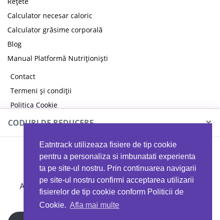
Rețete
Calculator necesar caloric
Calculator grăsime corporală
Blog
Manual Platformă Nutriționiști
Contact
Termeni și condiții
Politica Cookie
Politica de confidențialitate
×
CODURI DE REDUCERE
Eatntrack utilizeaza fisiere de tip cookie
MYPROTEIN
pentru a personaliza si imbunatati experienta
ta pe site-ul nostru. Prin continuarea navigarii
pe site-ul nostru confirmi acceptarea utilizarii
Ai
40%
reducere la orice comandă folosind codul
fisierelor de tip cookie conform Politicii de
EATTRACK
Cookie.
Afla mai multe