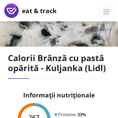
eat & track
Calorii Brânză cu pastă
opărită - Kuljanka (Lidl)
Informații nutriționale
Proteine:
33%
267