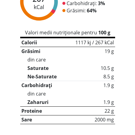
Carbohidrați:
3%
kCal
Grăsimi:
64%
Valori medii nutriționale pentru
100 g
Calorii
1117 kj / 267 kCal
Grăsimi
19 g
din care
Saturate
10.5 g
Ne-Saturate
8.5 g
Carbohidrați
1.9 g
din care
Zaharuri
1.9 g
Proteine
22 g
Sare
2000 mg