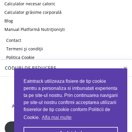
Calculator necesar caloric
Calculator grăsime corporală
Blog
Manual Platformă Nutriționiști
Contact
Termeni și condiții
Politica Cookie
Politica de confidențialitate
×
CODURI DE REDUCERE
Eatntrack utilizeaza fisiere de tip cookie
MYPROTEIN
pentru a personaliza si imbunatati experienta
ta pe site-ul nostru. Prin continuarea navigarii
pe site-ul nostru confirmi acceptarea utilizarii
Ai
40%
reducere la orice comandă folosind codul
fisierelor de tip cookie conform Politicii de
EATTRACK
Cookie.
Afla mai multe
Profită acum