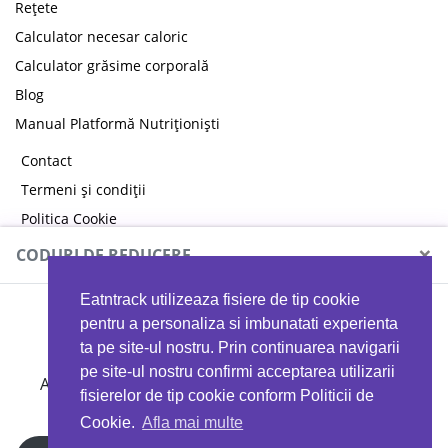
Rețete
Calculator necesar caloric
Calculator grăsime corporală
Blog
Manual Platformă Nutriționiști
Contact
Termeni și condiții
Politica Cookie
Politica de confidențialitate
×
CODURI DE REDUCERE
Eatntrack utilizeaza fisiere de tip cookie
MYPROTEIN
pentru a personaliza si imbunatati experienta
ta pe site-ul nostru. Prin continuarea navigarii
pe site-ul nostru confirmi acceptarea utilizarii
Ai
40%
reducere la orice comandă folosind codul
fisierelor de tip cookie conform Politicii de
EATTRACK
Cookie.
Afla mai multe