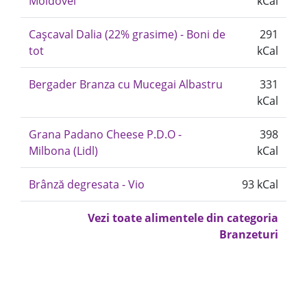
Moldovei
kCal
Cașcaval Dalia (22% grasime) - Boni de
291
tot
kCal
Bergader Branza cu Mucegai Albastru
331
kCal
Grana Padano Cheese P.D.O -
398
Milbona (Lidl)
kCal
Brânză degresata - Vio
93 kCal
Vezi toate alimentele din categoria
Branzeturi