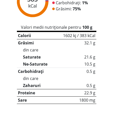
Carbohidrați:
1%
kCal
Grăsimi:
75%
Valori medii nutriționale pentru
100 g
Calorii
1602 kj / 383 kCal
Grăsimi
32.1 g
din care
Saturate
21.6 g
Ne-Saturate
10.5 g
Carbohidrați
0.5 g
din care
Zaharuri
0.5 g
Proteine
22.9 g
Sare
1800 mg