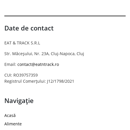
Date de contact
EAT & TRACK S.R.L
Str. Măceșului, Nr. 23A, Cluj-Napoca, Cluj
Email:
contact@eatntrack.ro
CUI: RO39757359
Registrul Comerțului: J12/1798/2021
Navigație
Acasă
Alimente