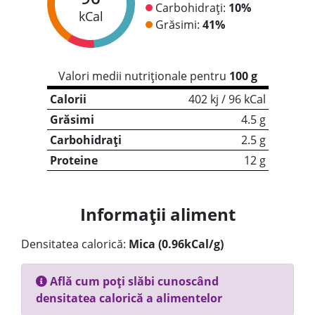
Carbohidrați:
10%
kCal
Grăsimi:
41%
Valori medii nutriționale pentru
100 g
Calorii
402 kj / 96 kCal
Grăsimi
4.5 g
Carbohidrați
2.5 g
Proteine
12 g
Informații aliment
Densitatea calorică:
Mica (0.96kCal/g)
Află cum poți slăbi cunoscând
densitatea calorică a alimentelor