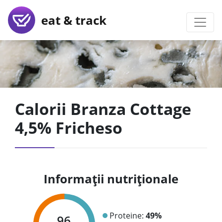
eat & track
Calorii Branza Cottage
4,5% Fricheso
Informații nutriționale
Proteine:
49%
96