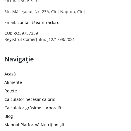
EAT & TRACK S.R.L
Str. Măceșului, Nr. 23A, Cluj-Napoca, Cluj
Email:
contact@eatntrack.ro
CUI: RO39757359
Registrul Comerțului: J12/1798/2021
Navigație
Acasă
Alimente
Rețete
Calculator necesar caloric
Calculator grăsime corporală
Blog
Manual Platformă Nutriționiști