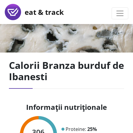
eat & track
Calorii Branza burduf de
Ibanesti
Informații nutriționale
Proteine:
25%
306