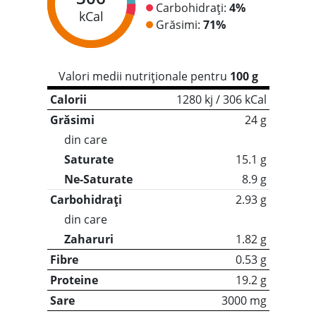
Carbohidrați:
4%
kCal
Grăsimi:
71%
Valori medii nutriționale pentru
100 g
Calorii
1280 kj / 306 kCal
Grăsimi
24 g
din care
Saturate
15.1 g
Ne-Saturate
8.9 g
Carbohidrați
2.93 g
din care
Zaharuri
1.82 g
Fibre
0.53 g
Proteine
19.2 g
Sare
3000 mg