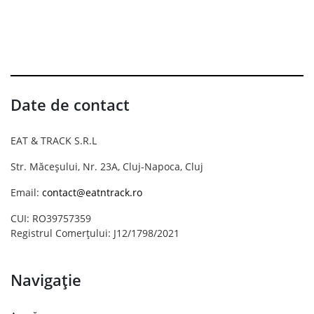
Date de contact
EAT & TRACK S.R.L
Str. Măceșului, Nr. 23A, Cluj-Napoca, Cluj
Email:
contact@eatntrack.ro
CUI: RO39757359
Registrul Comerțului: J12/1798/2021
Navigație