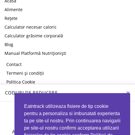
Acasă
Alimente
Rețete
Calculator necesar caloric
Calculator grăsime corporală
Blog
Manual Platformă Nutriționiști
Contact
Termeni și condiții
Politica Cookie
Politica de confidențialitate
×
CODURI DE REDUCERE
Eatntrack utilizeaza fisiere de tip cookie
MYPROTEIN
pentru a personaliza si imbunatati experienta
ta pe site-ul nostru. Prin continuarea navigarii
pe site-ul nostru confirmi acceptarea utilizarii
Ai
40%
reducere la orice comandă folosind codul